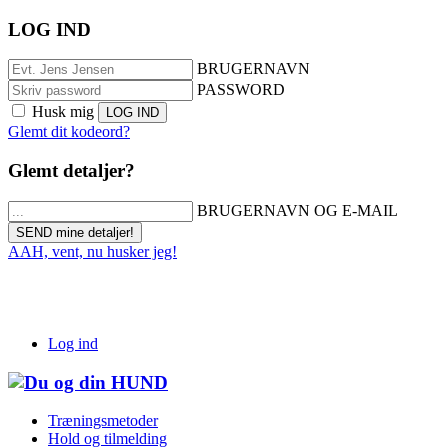
LOG IND
BRUGERNAVN
PASSWORD
Husk mig
Glemt dit kodeord?
Glemt detaljer?
BRUGERNAVN OG E-MAIL
AAH, vent, nu husker jeg!
Log ind
Træningsmetoder
Hold og tilmelding