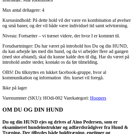
Max antal deltagere: 4
Kursusindhold: På dette hold vil der være en kombination af øvelser
og små baner, og der vil både være individuel tid samt selvtræning.
Niveau: Fortsætter – vi træner videre, der hvor I er kommet til.
Forudsætninger: Du har været på introhold hos Du og din HUND,
du kan arbejde løs med din hund, og da vi arbejder flere ad gangen
(med stor afstand), skal du kunne kalde den til dig. Har du været på
introhold andre steder, kontakt os da før tilmelding.
OBS! Du tilknyttes en lukket facebook-gruppe, hvor al
kommunikation og information ifm. kurset vil foregå.
Ikke på lager
Varenummer (SKU):
HOdi-002
Varekategori:
Hoopers
OM DU OG DIN HUND
Du og din HUND ejes og drives af Aino Pedersen, som er
eksamineret hundeinstruktør og adfærdsrådgiver fra Hund &
Træning. Der tilbydes både holdtræning, enetimer og