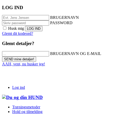
LOG IND
BRUGERNAVN
PASSWORD
Husk mig
Glemt dit kodeord?
Glemt detaljer?
BRUGERNAVN OG E-MAIL
AAH, vent, nu husker jeg!
Log ind
Træningsmetoder
Hold og tilmelding