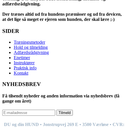
adfærdsrådgivning.
Der trænes altid ud fra hundens præmisser og ud fra devicen,
at det lige så meget er ejeren som hunden, der skal lære ;-)
SIDER
Træningsmetoder
Hold og tilmelding
Adfærdsrådgivning
Enetimer
Instruktører
Praktisk info
Kontakt
NYHEDSBREV
Få tilsendt nyheder og anden information via nyhedsbrev (få
gange om året)
Tilmeld
DU og din HUND • Jonstrupvej 269
E
• 3500 Værløse • CVR: