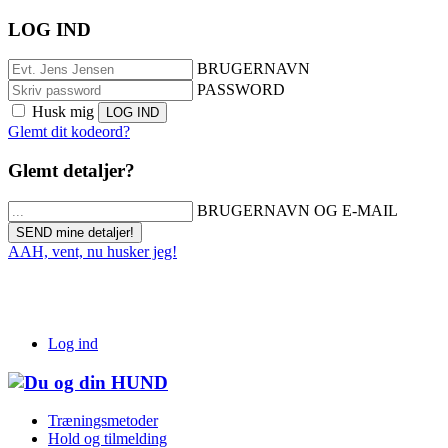
LOG IND
BRUGERNAVN
PASSWORD
Husk mig
Glemt dit kodeord?
Glemt detaljer?
BRUGERNAVN OG E-MAIL
AAH, vent, nu husker jeg!
Log ind
Træningsmetoder
Hold og tilmelding