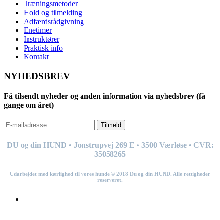
Træningsmetoder
Hold og tilmelding
Adfærdsrådgivning
Enetimer
Instruktører
Praktisk info
Kontakt
NYHEDSBREV
Få tilsendt nyheder og anden information via nyhedsbrev (få
gange om året)
Tilmeld
DU og din HUND • Jonstrupvej 269
E
• 3500 Værløse • CVR:
35058265
Udarbejdet med kærlighed til vores hunde © 201
8
Du og din HUND. Alle rettigheder
reserveret.