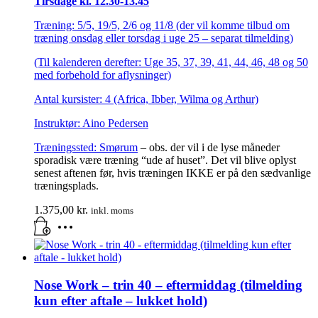
Tirsdage kl. 12.30-13.45
Træning: 5/5, 19/5, 2/6 og 11/8 (der vil komme tilbud om
træning onsdag eller torsdag i uge 25 – separat tilmelding)
(Til kalenderen derefter: Uge 35, 37, 39, 41, 44, 46, 48 og 50
med forbehold for aflysninger)
Antal kursister: 4 (Africa, Ibber, Wilma og Arthur)
Instruktør: Aino Pedersen
Træningssted:
Smørum
– obs. der vil i de lyse måneder
sporadisk være træning “ude af huset”. Det vil blive oplyst
senest aftenen før, hvis træningen IKKE er på den sædvanlige
træningsplads.
1.375,00
kr.
inkl. moms
Nose Work – trin 40 – eftermiddag (tilmelding
kun efter aftale – lukket hold)