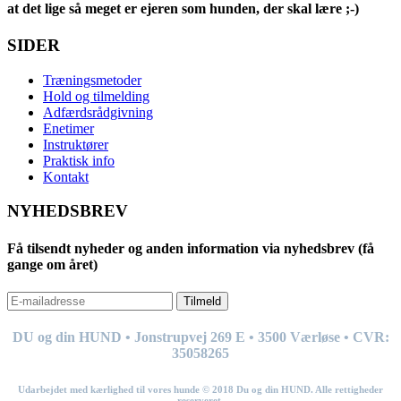
at det lige så meget er ejeren som hunden, der skal lære ;-)
SIDER
Træningsmetoder
Hold og tilmelding
Adfærdsrådgivning
Enetimer
Instruktører
Praktisk info
Kontakt
NYHEDSBREV
Få tilsendt nyheder og anden information via nyhedsbrev (få
gange om året)
Tilmeld
DU og din HUND • Jonstrupvej 269
E
• 3500 Værløse • CVR:
35058265
Udarbejdet med kærlighed til vores hunde © 201
8
Du og din HUND. Alle rettigheder
reserveret.