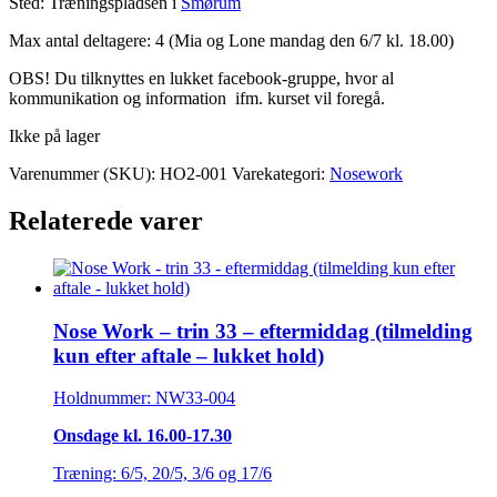
Sted: Træningspladsen i
Smørum
Max antal deltagere: 4 (Mia og Lone mandag den 6/7 kl. 18.00)
OBS! Du tilknyttes en lukket facebook-gruppe, hvor al
kommunikation og information ifm. kurset vil foregå.
Ikke på lager
Varenummer (SKU):
HO2-001
Varekategori:
Nosework
Relaterede varer
Nose Work – trin 33 – eftermiddag (tilmelding
kun efter aftale – lukket hold)
Holdnummer: NW33-004
Onsdage kl. 16.00-17.30
Træning: 6/5, 20/5, 3/6 og 17/6