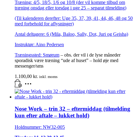
Træning: 4/5, 18/5, 1/6 og 10/8 (der vil komme tilbud om
træning onsdag eller torsdag i uge 25 – separat tilmelding)
(Til kalenderen derefter: Uge 35, 37, 39, 41, 44, 46, 48 og 50
med forbehold for aflysninger)
Antal deltagere: 6 (Mila, Baloo, Sally, Dot, Juri og Geisha)
Instruktør: Aino Pedersen
Træningssted:
Smørum
– obs. der vil i de lyse måneder
sporadisk være træning “ude af huset” – hold øje med
messenger/sms
1.100,00
kr.
inkl. moms
Nose Work – trin 32 – eftermiddag (tilmelding
kun efter aftale – lukket hold)
Holdnummer: NW32-005