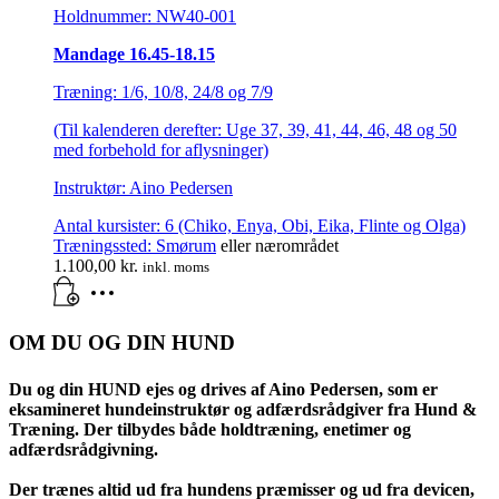
Holdnummer: NW40-001
Mandage 16.45-18.15
Træning: 1/6, 10/8, 24/8 og 7/9
(Til kalenderen derefter: Uge 37, 39, 41, 44, 46, 48 og 50
med forbehold for aflysninger)
Instruktør: Aino Pedersen
Antal kursister: 6 (Chiko, Enya, Obi, Eika, Flinte og Olga)
Træningssted:
Smørum
eller nærområdet
1.100,00
kr.
inkl. moms
OM DU OG DIN HUND
Du og din HUND ejes og drives af Aino Pedersen, som er
eksamineret hundeinstruktør og adfærdsrådgiver fra Hund &
Træning. Der tilbydes både holdtræning, enetimer og
adfærdsrådgivning.
Der trænes altid ud fra hundens præmisser og ud fra devicen,