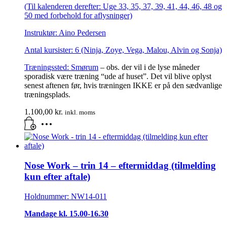
(Til kalenderen derefter: Uge 33, 35, 37, 39, 41, 44, 46, 48 og
50 med forbehold for aflysninger)
Instruktør: Aino Pedersen
Antal kursister: 6 (Ninja, Zoye, Vega, Malou, Alvin og Sonja)
Træningssted:
Smørum
– obs. der vil i de lyse måneder
sporadisk være træning “ude af huset”. Det vil blive oplyst
senest aftenen før, hvis træningen IKKE er på den sædvanlige
træningsplads.
1.100,00
kr.
inkl. moms
Nose Work – trin 14 – eftermiddag (tilmelding
kun efter aftale)
Holdnummer: NW14-011
Mandage kl. 15.00-16.30