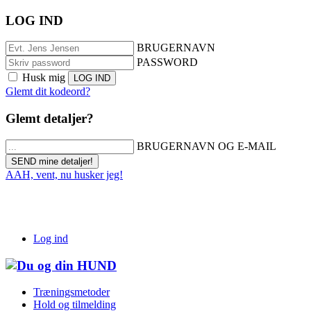
LOG IND
BRUGERNAVN
PASSWORD
Husk mig
Glemt dit kodeord?
Glemt detaljer?
BRUGERNAVN OG E-MAIL
AAH, vent, nu husker jeg!
Log ind
Træningsmetoder
Hold og tilmelding