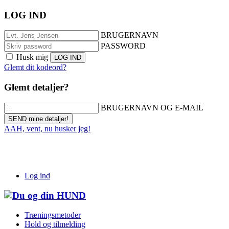
LOG IND
BRUGERNAVN
PASSWORD
Husk mig
Glemt dit kodeord?
Glemt detaljer?
BRUGERNAVN OG E-MAIL
AAH, vent, nu husker jeg!
Log ind
Træningsmetoder
Hold og tilmelding