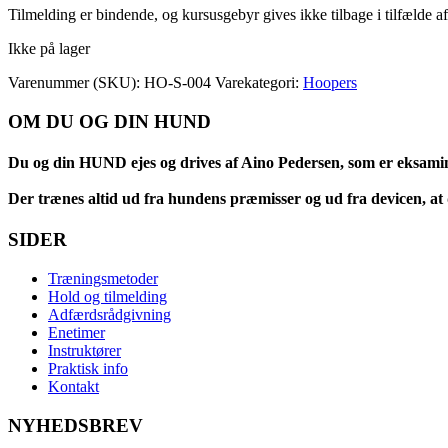
Tilmelding er bindende, og kursusgebyr gives ikke tilbage i tilfælde a
Ikke på lager
Varenummer (SKU):
HO-S-004
Varekategori:
Hoopers
OM DU OG DIN HUND
Du og din HUND ejes og drives af Aino Pedersen, som er eksami
Der trænes altid ud fra hundens præmisser og ud fra devicen, at d
SIDER
Træningsmetoder
Hold og tilmelding
Adfærdsrådgivning
Enetimer
Instruktører
Praktisk info
Kontakt
NYHEDSBREV