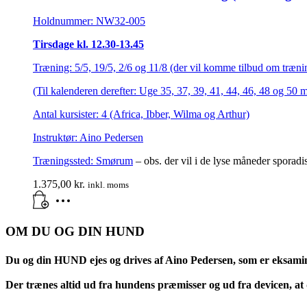
Holdnummer: NW32-005
Tirsdage kl. 12.30-13.45
Træning: 5/5, 19/5, 2/6 og 11/8 (der vil komme tilbud om trænin
(Til kalenderen derefter: Uge 35, 37, 39, 41, 44, 46, 48 og 50 
Antal kursister: 4 (Africa, Ibber, Wilma og Arthur)
Instruktør: Aino Pedersen
Træningssted:
Smørum
– obs. der vil i de lyse måneder sporadi
1.375,00
kr.
inkl. moms
OM DU OG DIN HUND
Du og din HUND ejes og drives af Aino Pedersen, som er eksami
Der trænes altid ud fra hundens præmisser og ud fra devicen, at d