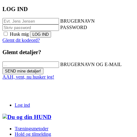
LOG IND
BRUGERNAVN
PASSWORD
Husk mig
Glemt dit kodeord?
Glemt detaljer?
BRUGERNAVN OG E-MAIL
AAH, vent, nu husker jeg!
Log ind
Træningsmetoder
Hold og tilmelding