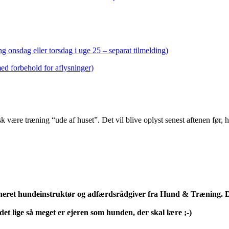
g onsdag eller torsdag i uge 25 – separat tilmelding)
med forbehold for aflysninger)
sk være træning “ude af huset”. Det vil blive oplyst senest aftenen før
neret hundeinstruktør og adfærdsrådgiver fra Hund & Træning. D
et lige så meget er ejeren som hunden, der skal lære ;-)