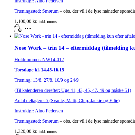
Instruktør: Aino Pedersen
Træningssted:
Smørum
– obs. der vil i de lyse måneder sporad
1.100,00
kr.
inkl. moms
Nose Work – trin 14 – eftermiddag (tilmelding kun
Holdnummer: NW14-012
Torsdage kl. 14.45-16.15
Træning: 13/8, 27/8, 10/9 og 24/9
(Til kalenderen derefter: Uge 41, 43, 45, 47, 49 og måske 51)
Antal deltagere: 5 (Svante, Matti, Chip, Jackie og Ellie)
Instruktør: Aino Pedersen
Træningssted:
Smørum
– obs. der vil i de lyse måneder sporad
1.320,00
kr.
inkl. moms