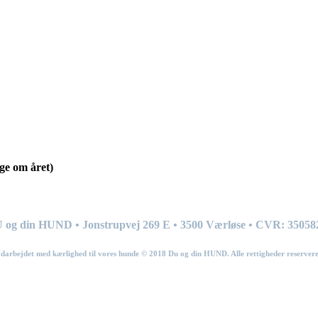
ge om året)
 og din HUND • Jonstrupvej 269
E
• 3500 Værløse • CVR: 35058
darbejdet med kærlighed til vores hunde © 201
8
Du og din HUND. Alle rettigheder reservere