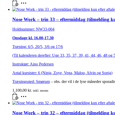
Nose Work – trin 33 – eftermiddag (tilmelding kun
Holdnummer: NW33-004
Onsdage kl. 16.00-17.30
Træning: 6/5, 20/5, 3/6 og 17/6
(Til kalenderen derefter: Uge 33, 35, 37, 39, 41, 44, 46, 48 og
Instruktør: Aino Pedersen
Antal kursister: 6 (Ninja, Zoye, Vega, Malou, Alvin og Sonja)
Træningssted:
Smørum
– obs. der vil i de lyse måneder sporadi
1.100,00
kr.
inkl. moms
Nose Work – trin 32 – eftermiddag (tilmelding kun