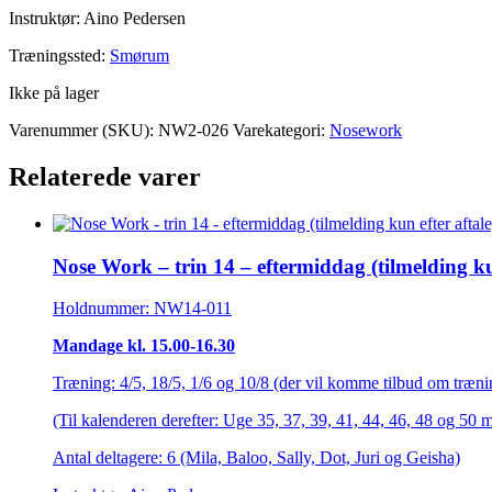
Instruktør: Aino Pedersen
Træningssted:
Smørum
Ikke på lager
Varenummer (SKU):
NW2-026
Varekategori:
Nosework
Relaterede varer
Nose Work – trin 14 – eftermiddag (tilmelding kun
Holdnummer: NW14-011
Mandage kl. 15.00-16.30
Træning: 4/5, 18/5, 1/6 og 10/8 (der vil komme tilbud om trænin
(Til kalenderen derefter: Uge 35, 37, 39, 41, 44, 46, 48 og 50 
Antal deltagere: 6 (Mila, Baloo, Sally, Dot, Juri og Geisha)