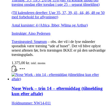
Træning: 5/5, 19/5, 2/6 og 11/8 (der vil komme tilbud om
træning onsdag eller torsdag i uge 25 – separat tilmelding)
(Til kalenderen derefter: Uge 35, 37, 39, 41, 44, 46, 48 og 50
med forbehold for aflysninger)
Antal kursister: 4 (Africa, Ibber, Wilma og Arthur)
Instruktør: Aino Pedersen
Træningssted:
Smørum
– obs. der vil i de lyse måneder
sporadisk være træning “ude af huset”. Det vil blive oplyst
senest aftenen før, hvis træningen IKKE er på den sædvanlige
træningsplads.
1.375,00
kr.
inkl. moms
Nose Work – trin 14 – eftermiddag (tilmelding
kun efter aftale)
Holdnummer: NW14-011