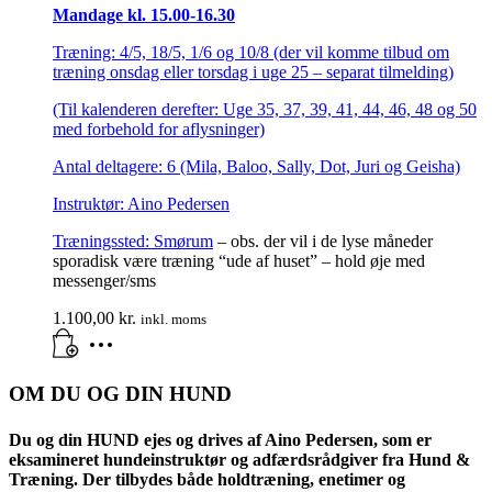
Mandage kl. 15.00-16.30
Træning: 4/5, 18/5, 1/6 og 10/8 (der vil komme tilbud om
træning onsdag eller torsdag i uge 25 – separat tilmelding)
(Til kalenderen derefter: Uge 35, 37, 39, 41, 44, 46, 48 og 50
med forbehold for aflysninger)
Antal deltagere: 6 (Mila, Baloo, Sally, Dot, Juri og Geisha)
Instruktør: Aino Pedersen
Træningssted:
Smørum
– obs. der vil i de lyse måneder
sporadisk være træning “ude af huset” – hold øje med
messenger/sms
1.100,00
kr.
inkl. moms
OM DU OG DIN HUND
Du og din HUND ejes og drives af Aino Pedersen, som er
eksamineret hundeinstruktør og adfærdsrådgiver fra Hund &
Træning. Der tilbydes både holdtræning, enetimer og