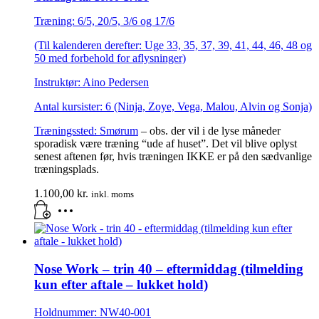
Træning: 6/5, 20/5, 3/6 og 17/6
(Til kalenderen derefter: Uge 33, 35, 37, 39, 41, 44, 46, 48 og
50 med forbehold for aflysninger)
Instruktør: Aino Pedersen
Antal kursister: 6 (Ninja, Zoye, Vega, Malou, Alvin og Sonja)
Træningssted:
Smørum
– obs. der vil i de lyse måneder
sporadisk være træning “ude af huset”. Det vil blive oplyst
senest aftenen før, hvis træningen IKKE er på den sædvanlige
træningsplads.
1.100,00
kr.
inkl. moms
Nose Work – trin 40 – eftermiddag (tilmelding
kun efter aftale – lukket hold)
Holdnummer: NW40-001