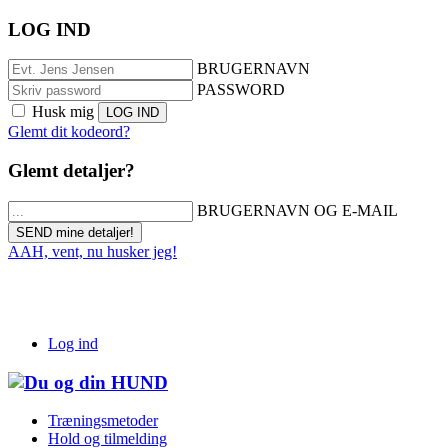
LOG IND
BRUGERNAVN
PASSWORD
Husk mig
Glemt dit kodeord?
Glemt detaljer?
BRUGERNAVN OG E-MAIL
AAH, vent, nu husker jeg!
Log ind
Træningsmetoder
Hold og tilmelding