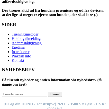
adfærdsrådgivning.
Der trænes altid ud fra hundens præmisser og ud fra devicen,
at det lige så meget er ejeren som hunden, der skal lære ;-)
SIDER
Træningsmetoder
Hold og tilmelding
Adfærdsrådgivning
Enetimer
Instruktører
Praktisk info
Kontakt
NYHEDSBREV
Få tilsendt nyheder og anden information via nyhedsbrev (få
gange om året)
Tilmeld
DU og din HUND • Jonstrupvej 269
E
• 3500 Værløse • CVR:
35058265