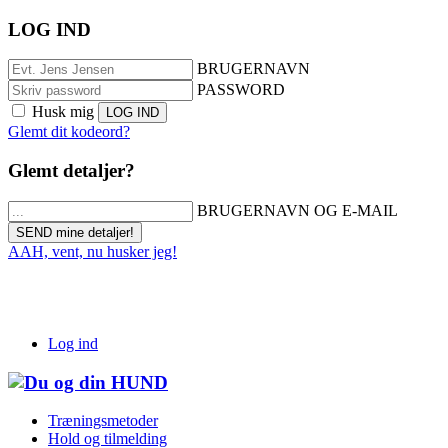
LOG IND
BRUGERNAVN
PASSWORD
Husk mig
Glemt dit kodeord?
Glemt detaljer?
BRUGERNAVN OG E-MAIL
AAH, vent, nu husker jeg!
Log ind
Træningsmetoder
Hold og tilmelding