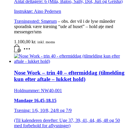
Antal deltagere: 6 (Mila, Baloo, Sally, Dot, Juri og Geisha)
Instruktør: Aino Pedersen
Træningssted:
Smørum
– obs. der vil i de lyse måneder
sporadisk være træning “ude af huset” – hold øje med
messenger/sms
1.100,00
kr.
inkl. moms
Nose Work – trin 40 – eftermiddag (tilmelding
kun efter aftale – lukket hold)
Holdnummer: NW40-001
Mandage 16.45-18.15
Træning: 1/6, 10/8, 24/8 og 7/9
(Til kalenderen derefter: Uge 37, 39, 41, 44, 46, 48 og 50
med forbehold for aflysninger)