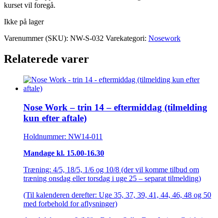
kurset vil foregå.
Ikke på lager
Varenummer (SKU):
NW-S-032
Varekategori:
Nosework
Relaterede varer
Nose Work – trin 14 – eftermiddag (tilmelding
kun efter aftale)
Holdnummer: NW14-011
Mandage kl. 15.00-16.30
Træning: 4/5, 18/5, 1/6 og 10/8 (der vil komme tilbud om
træning onsdag eller torsdag i uge 25 – separat tilmelding)
(Til kalenderen derefter: Uge 35, 37, 39, 41, 44, 46, 48 og 50
med forbehold for aflysninger)