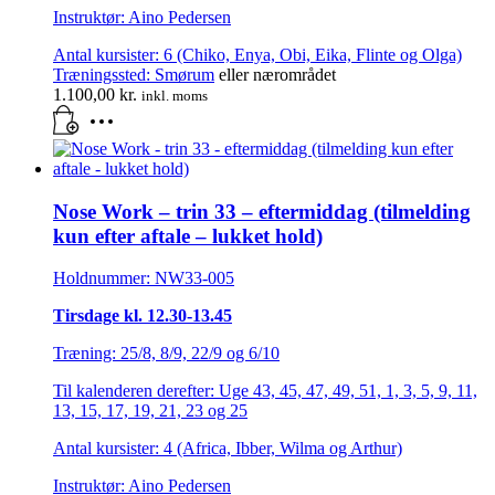
Instruktør: Aino Pedersen
Antal kursister: 6 (Chiko, Enya, Obi, Eika, Flinte og Olga)
Træningssted:
Smørum
eller nærområdet
1.100,00
kr.
inkl. moms
Nose Work – trin 33 – eftermiddag (tilmelding
kun efter aftale – lukket hold)
Holdnummer: NW33-005
Tirsdage kl. 12.30-13.45
Træning: 25/8, 8/9, 22/9 og 6/10
Til kalenderen derefter: Uge 43, 45, 47, 49, 51, 1, 3, 5, 9, 11,
13, 15, 17, 19, 21, 23 og 25
Antal kursister: 4 (Africa, Ibber, Wilma og Arthur)
Instruktør: Aino Pedersen