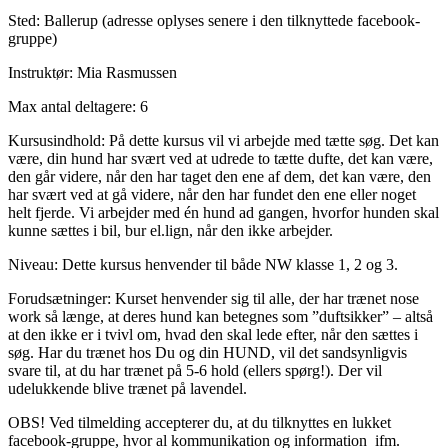
Sted: Ballerup (adresse oplyses senere i den tilknyttede facebook-
gruppe)
Instruktør: Mia Rasmussen
Max antal deltagere: 6
Kursusindhold: På dette kursus vil vi arbejde med tætte søg. Det kan
være, din hund har svært ved at udrede to tætte dufte, det kan være,
den går videre, når den har taget den ene af dem, det kan være, den
har svært ved at gå videre, når den har fundet den ene eller noget
helt fjerde. Vi arbejder med én hund ad gangen, hvorfor hunden skal
kunne sættes i bil, bur el.lign, når den ikke arbejder.
Niveau: Dette kursus henvender til både NW klasse 1, 2 og 3.
Forudsætninger: Kurset henvender sig til alle, der har trænet nose
work så længe, at deres hund kan betegnes som ”duftsikker” – altså
at den ikke er i tvivl om, hvad den skal lede efter, når den sættes i
søg. Har du trænet hos Du og din HUND, vil det sandsynligvis
svare til, at du har trænet på 5-6 hold (ellers spørg!). Der vil
udelukkende blive trænet på lavendel.
OBS! Ved tilmelding accepterer du, at du tilknyttes en lukket
facebook-gruppe, hvor al kommunikation og information ifm.