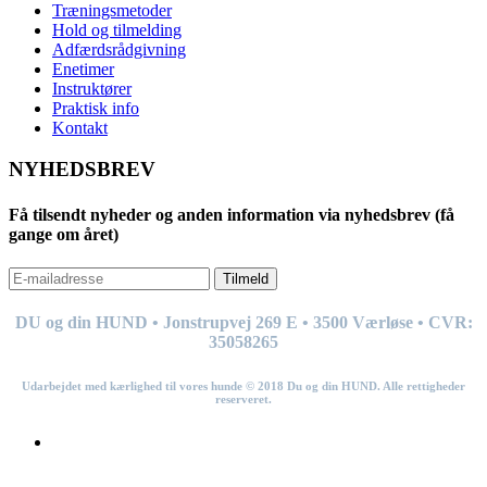
Træningsmetoder
Hold og tilmelding
Adfærdsrådgivning
Enetimer
Instruktører
Praktisk info
Kontakt
NYHEDSBREV
Få tilsendt nyheder og anden information via nyhedsbrev (få
gange om året)
Tilmeld
DU og din HUND • Jonstrupvej 269
E
• 3500 Værløse • CVR:
35058265
Udarbejdet med kærlighed til vores hunde © 201
8
Du og din HUND. Alle rettigheder
reserveret.