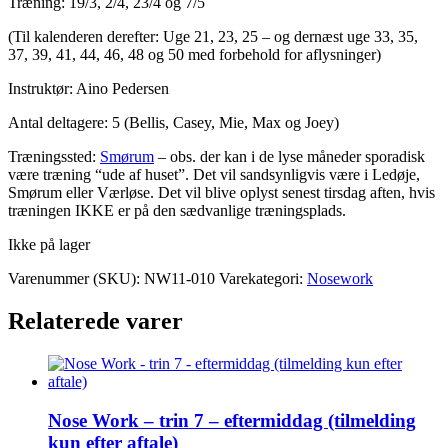
Træning: 19/3, 2/4, 23/4 og 7/5
(Til kalenderen derefter: Uge 21, 23, 25 – og dernæst uge 33, 35,
37, 39, 41, 44, 46, 48 og 50 med forbehold for aflysninger)
Instruktør: Aino Pedersen
Antal deltagere: 5 (Bellis, Casey, Mie, Max og Joey)
Træningssted:
Smørum
– obs. der kan i de lyse måneder sporadisk
være træning “ude af huset”. Det vil sandsynligvis være i Ledøje,
Smørum eller Værløse. Det vil blive oplyst senest tirsdag aften, hvis
træningen IKKE er på den sædvanlige træningsplads.
Ikke på lager
Varenummer (SKU):
NW11-010
Varekategori:
Nosework
Relaterede varer
Nose Work – trin 7 – eftermiddag (tilmelding
kun efter aftale)