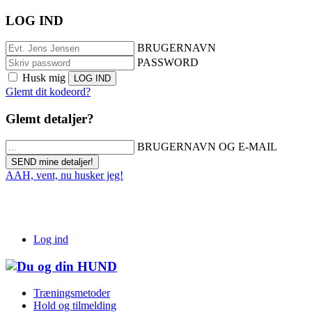
LOG IND
BRUGERNAVN
PASSWORD
Husk mig
Glemt dit kodeord?
Glemt detaljer?
BRUGERNAVN OG E-MAIL
AAH, vent, nu husker jeg!
Log ind
Træningsmetoder
Hold og tilmelding