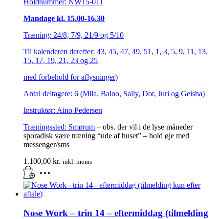
Holdnummer: NW15-011
Mandage kl. 15.00-16.30
Træning: 24/8, 7/9, 21/9 og 5/10
Til kalenderen derefter: 43, 45, 47, 49, 51, 1, 3, 5, 9, 11, 13,
15, 17, 19, 21, 23 og 25
med forbehold for aflysninger)
Antal deltagere: 6 (Mila, Baloo, Sally, Dot, Juri og Geisha)
Instruktør: Aino Pedersen
Træningssted:
Smørum
– obs. der vil i de lyse måneder
sporadisk være træning “ude af huset” – hold øje med
messenger/sms
1.100,00
kr.
inkl. moms
Nose Work – trin 14 – eftermiddag (tilmelding