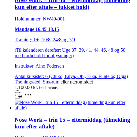
Nose Work – trin 40 – eftermiddag (tilmelding
kun efter aftale – lukket hold)
Holdnummer: NW40-001
Mandage 16.45-18.15
Træning: 1/6, 10/8, 24/8 og 7/9
(Til kalenderen derefter: Uge 37, 39, 41, 44, 46, 48 og 50
med forbehold for aflysninger)
Instruktør: Aino Pedersen
Antal kursister: 6 (Chiko, Enya, Obi, Eika, Flinte og Olga)
Træningssted:
Smørum
eller nærområdet
1.100,00
kr.
inkl. moms
Nose Work – trin 15 – eftermiddag (tilmelding
kun efter aftale)