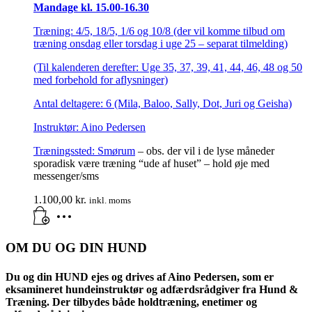
Mandage kl. 15.00-16.30
Træning: 4/5, 18/5, 1/6 og 10/8 (der vil komme tilbud om
træning onsdag eller torsdag i uge 25 – separat tilmelding)
(Til kalenderen derefter: Uge 35, 37, 39, 41, 44, 46, 48 og 50
med forbehold for aflysninger)
Antal deltagere: 6 (Mila, Baloo, Sally, Dot, Juri og Geisha)
Instruktør: Aino Pedersen
Træningssted:
Smørum
– obs. der vil i de lyse måneder
sporadisk være træning “ude af huset” – hold øje med
messenger/sms
1.100,00
kr.
inkl. moms
OM DU OG DIN HUND
Du og din HUND ejes og drives af Aino Pedersen, som er
eksamineret hundeinstruktør og adfærdsrådgiver fra Hund &
Træning. Der tilbydes både holdtræning, enetimer og