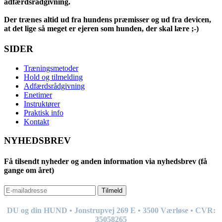
adfærdsrådgivning.
Der trænes altid ud fra hundens præmisser og ud fra devicen,
at det lige så meget er ejeren som hunden, der skal lære ;-)
SIDER
Træningsmetoder
Hold og tilmelding
Adfærdsrådgivning
Enetimer
Instruktører
Praktisk info
Kontakt
NYHEDSBREV
Få tilsendt nyheder og anden information via nyhedsbrev (få
gange om året)
Tilmeld
DU og din HUND • Jonstrupvej 269
E
• 3500 Værløse • CVR:
35058265