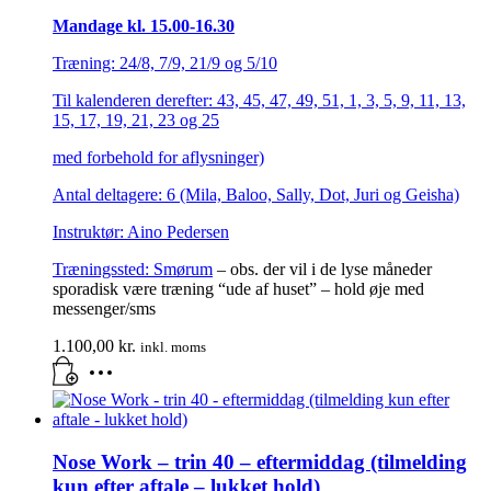
Mandage kl. 15.00-16.30
Træning: 24/8, 7/9, 21/9 og 5/10
Til kalenderen derefter: 43, 45, 47, 49, 51, 1, 3, 5, 9, 11, 13,
15, 17, 19, 21, 23 og 25
med forbehold for aflysninger)
Antal deltagere: 6 (Mila, Baloo, Sally, Dot, Juri og Geisha)
Instruktør: Aino Pedersen
Træningssted:
Smørum
– obs. der vil i de lyse måneder
sporadisk være træning “ude af huset” – hold øje med
messenger/sms
1.100,00
kr.
inkl. moms
Nose Work – trin 40 – eftermiddag (tilmelding
kun efter aftale – lukket hold)