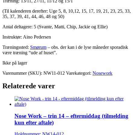
Træning: 13/11, 27/11, 11/12 og 15/1
(Til kalenderen derefter: Uge 5, 8, 10,12, 15, 17, 19, 21, 23, 25, 33,
35, 37, 39, 41, 44, 46, 48 og 50)
Antal deltagere: 5 (Svante, Matti, Chip, Jackie og Ellie)
Instruktør: Aino Pedersen
Træningssted:
Smørum
– obs. der kan i de lyse måneder sporadisk
være træning “ude af huset”.
Ikke på lager
Varenummer (SKU):
NW11-012
Varekategori:
Nosework
Relaterede varer
Nose Work – trin 14 – eftermiddag (tilmelding
kun efter aftale)
Holdnummer: NW14-012