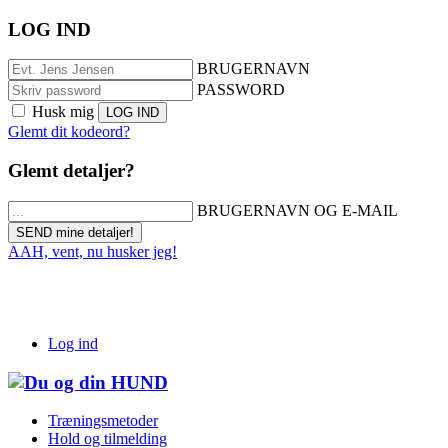
LOG IND
BRUGERNAVN
PASSWORD
Husk mig
Glemt dit kodeord?
Glemt detaljer?
BRUGERNAVN OG E-MAIL
AAH, vent, nu husker jeg!
Log ind
Træningsmetoder
Hold og tilmelding