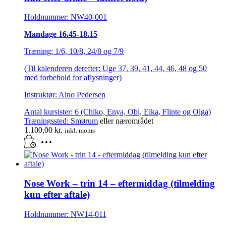
Holdnummer: NW40-001
Mandage 16.45-18.15
Træning: 1/6, 10/8, 24/8 og 7/9
(Til kalenderen derefter: Uge 37, 39, 41, 44, 46, 48 og 50
med forbehold for aflysninger)
Instruktør: Aino Pedersen
Antal kursister: 6 (Chiko, Enya, Obi, Eika, Flinte og Olga)
Træningssted:
Smørum
eller nærområdet
1.100,00
kr.
inkl. moms
Nose Work – trin 14 – eftermiddag (tilmelding
kun efter aftale)
Holdnummer: NW14-011