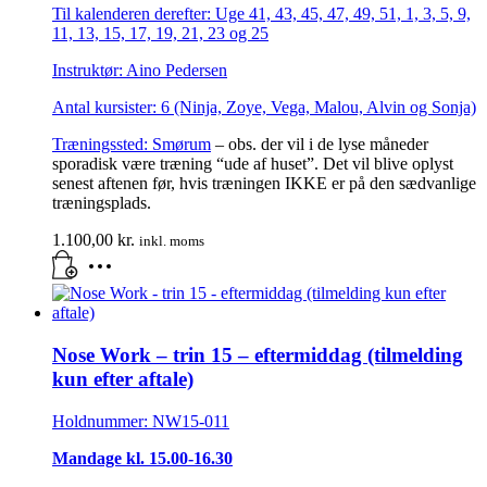
Til kalenderen derefter: Uge 41, 43, 45, 47, 49, 51, 1, 3, 5, 9,
11, 13, 15, 17, 19, 21, 23 og 25
Instruktør: Aino Pedersen
Antal kursister: 6 (Ninja, Zoye, Vega, Malou, Alvin og Sonja)
Træningssted:
Smørum
– obs. der vil i de lyse måneder
sporadisk være træning “ude af huset”. Det vil blive oplyst
senest aftenen før, hvis træningen IKKE er på den sædvanlige
træningsplads.
1.100,00
kr.
inkl. moms
Nose Work – trin 15 – eftermiddag (tilmelding
kun efter aftale)
Holdnummer: NW15-011
Mandage kl. 15.00-16.30