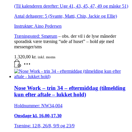
(Til kalenderen derefter: Uge 41, 43, 45, 47, 49 og måske 51)
Antal deltagere: 5 (Svante, Matti, Chip, Jackie og Ellie)
Instruktør: Aino Pedersen
Træningssted:
Smørum
– obs. der vil i de lyse måneder
sporadisk være træning “ude af huset” – hold øje med
messenger/sms
1.320,00
kr.
inkl. moms
Nose Work – trin 34 – eftermiddag (tilmelding
kun efter aftale – lukket hold)
Holdnummer: NW34-004
Onsdage kl. 16.00-17.30
Træning: 12/8, 26/8, 9/9 og 23/9