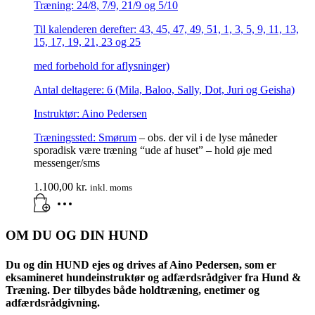
Træning: 24/8, 7/9, 21/9 og 5/10
Til kalenderen derefter: 43, 45, 47, 49, 51, 1, 3, 5, 9, 11, 13,
15, 17, 19, 21, 23 og 25
med forbehold for aflysninger)
Antal deltagere: 6 (Mila, Baloo, Sally, Dot, Juri og Geisha)
Instruktør: Aino Pedersen
Træningssted:
Smørum
– obs. der vil i de lyse måneder
sporadisk være træning “ude af huset” – hold øje med
messenger/sms
1.100,00
kr.
inkl. moms
OM DU OG DIN HUND
Du og din HUND ejes og drives af Aino Pedersen, som er
eksamineret hundeinstruktør og adfærdsrådgiver fra Hund &
Træning. Der tilbydes både holdtræning, enetimer og
adfærdsrådgivning.