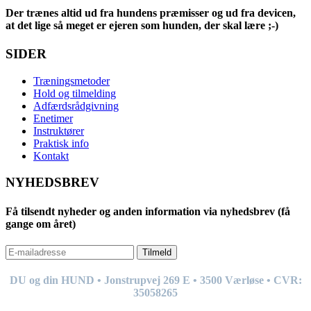
Der trænes altid ud fra hundens præmisser og ud fra devicen,
at det lige så meget er ejeren som hunden, der skal lære ;-)
SIDER
Træningsmetoder
Hold og tilmelding
Adfærdsrådgivning
Enetimer
Instruktører
Praktisk info
Kontakt
NYHEDSBREV
Få tilsendt nyheder og anden information via nyhedsbrev (få
gange om året)
Tilmeld
DU og din HUND • Jonstrupvej 269
E
• 3500 Værløse • CVR:
35058265