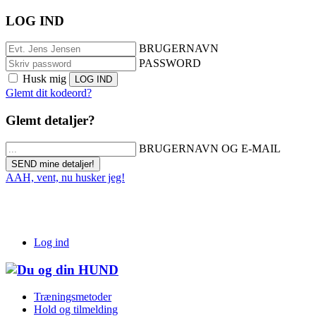
LOG IND
BRUGERNAVN
PASSWORD
Husk mig
Glemt dit kodeord?
Glemt detaljer?
BRUGERNAVN OG E-MAIL
AAH, vent, nu husker jeg!
Log ind
Træningsmetoder
Hold og tilmelding