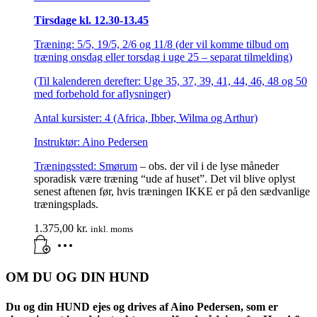
Tirsdage kl. 12.30-13.45
Træning: 5/5, 19/5, 2/6 og 11/8 (der vil komme tilbud om
træning onsdag eller torsdag i uge 25 – separat tilmelding)
(Til kalenderen derefter: Uge 35, 37, 39, 41, 44, 46, 48 og 50
med forbehold for aflysninger)
Antal kursister: 4 (Africa, Ibber, Wilma og Arthur)
Instruktør: Aino Pedersen
Træningssted:
Smørum
– obs. der vil i de lyse måneder
sporadisk være træning “ude af huset”. Det vil blive oplyst
senest aftenen før, hvis træningen IKKE er på den sædvanlige
træningsplads.
1.375,00
kr.
inkl. moms
OM DU OG DIN HUND
Du og din HUND ejes og drives af Aino Pedersen, som er