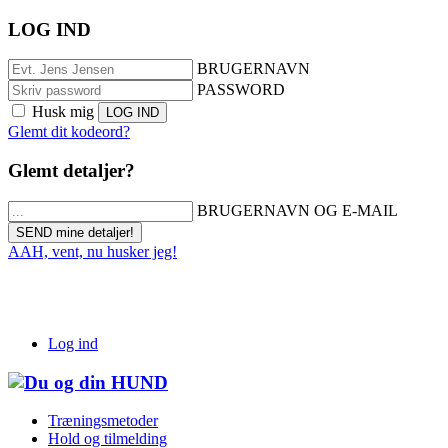
LOG IND
BRUGERNAVN
PASSWORD
Husk mig
Glemt dit kodeord?
Glemt detaljer?
BRUGERNAVN OG E-MAIL
AAH, vent, nu husker jeg!
Log ind
Træningsmetoder
Hold og tilmelding