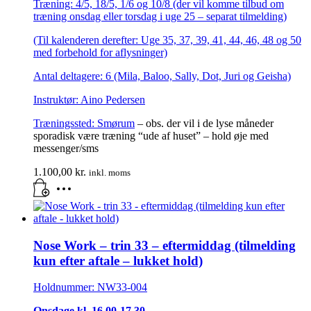
Træning: 4/5, 18/5, 1/6 og 10/8 (der vil komme tilbud om
træning onsdag eller torsdag i uge 25 – separat tilmelding)
(Til kalenderen derefter: Uge 35, 37, 39, 41, 44, 46, 48 og 50
med forbehold for aflysninger)
Antal deltagere: 6 (Mila, Baloo, Sally, Dot, Juri og Geisha)
Instruktør: Aino Pedersen
Træningssted:
Smørum
– obs. der vil i de lyse måneder
sporadisk være træning “ude af huset” – hold øje med
messenger/sms
1.100,00
kr.
inkl. moms
Nose Work – trin 33 – eftermiddag (tilmelding
kun efter aftale – lukket hold)
Holdnummer: NW33-004
Onsdage kl. 16.00-17.30