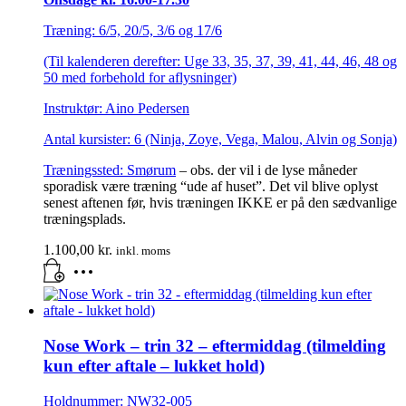
Træning: 6/5, 20/5, 3/6 og 17/6
(Til kalenderen derefter: Uge 33, 35, 37, 39, 41, 44, 46, 48 og
50 med forbehold for aflysninger)
Instruktør: Aino Pedersen
Antal kursister: 6 (Ninja, Zoye, Vega, Malou, Alvin og Sonja)
Træningssted:
Smørum
– obs. der vil i de lyse måneder
sporadisk være træning “ude af huset”. Det vil blive oplyst
senest aftenen før, hvis træningen IKKE er på den sædvanlige
træningsplads.
1.100,00
kr.
inkl. moms
Nose Work – trin 32 – eftermiddag (tilmelding
kun efter aftale – lukket hold)
Holdnummer: NW32-005