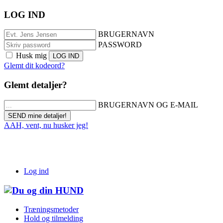
LOG IND
BRUGERNAVN
PASSWORD
Husk mig
Glemt dit kodeord?
Glemt detaljer?
BRUGERNAVN OG E-MAIL
AAH, vent, nu husker jeg!
Log ind
Træningsmetoder
Hold og tilmelding