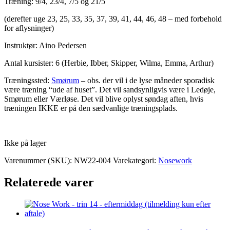
Træning: 9/4, 23/4, 7/5 og 21/5
(derefter uge 23, 25, 33, 35, 37, 39, 41, 44, 46, 48 – med forbehold
for aflysninger)
Instruktør: Aino Pedersen
Antal kursister: 6 (Herbie, Ibber, Skipper, Wilma, Emma, Arthur)
Træningssted:
Smørum
– obs. der vil i de lyse måneder sporadisk
være træning “ude af huset”. Det vil sandsynligvis være i Ledøje,
Smørum eller Værløse. Det vil blive oplyst søndag aften, hvis
træningen IKKE er på den sædvanlige træningsplads.
Ikke på lager
Varenummer (SKU):
NW22-004
Varekategori:
Nosework
Relaterede varer