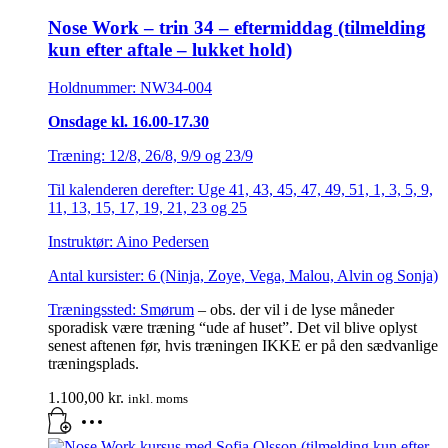
Nose Work – trin 34 – eftermiddag (tilmelding
kun efter aftale – lukket hold)
Holdnummer: NW34-004
Onsdage kl. 16.00-17.30
Træning: 12/8, 26/8, 9/9 og 23/9
Til kalenderen derefter: Uge 41, 43, 45, 47, 49, 51, 1, 3, 5, 9,
11, 13, 15, 17, 19, 21, 23 og 25
Instruktør: Aino Pedersen
Antal kursister: 6 (Ninja, Zoye, Vega, Malou, Alvin og Sonja)
Træningssted:
Smørum
– obs. der vil i de lyse måneder
sporadisk være træning “ude af huset”. Det vil blive oplyst
senest aftenen før, hvis træningen IKKE er på den sædvanlige
træningsplads.
1.100,00
kr.
inkl. moms