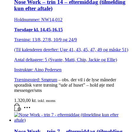
Nose Work – trin 14 – eftermiddag (tilmelding
kun efter aftale)
Holdnummer: NW14-012
Torsdage kl. 14.45-16.15
Træning: 13/8, 27/8, 10/9 og 24/9
(Til kalenderen derefter: Uge 41, 43, 45, 47, 49 og måske 51)
Antal deltagere: 5 (Svante, Matti, Chip, Jackie og Ellie)
Instruktør: Aino Pedersen
Træningssted:
Smørum
– obs. der vil i de lyse måneder
sporadisk være træning “ude af huset” – hold øje med
messenger/sms
1.320,00
kr.
inkl. moms
Nose Work – trin 7 – eftermiddag (tilmelding