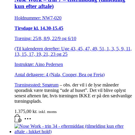
kun efter aftale)
Holdnummer: NW7-020
Tirsdage kl. 14.30-15.45
Træning: 25/8, 8/9, 22/9 og 6/10
(Til kalenderen derefter: Uge 43, 45, 47, 49, 51, 1, 3, 5, 9, 11,
13, 15, 17, 19, 21, 23 og 25
Instruktør: Aino Pedersen
Antal deltagere: 4 (Nala, Cooper, Bea og Freja)
Træningssted:
Smørum
– obs. der vil i de lyse måneder
sporadisk være træning “ude af huset”. Det vil blive oplyst
senest aftenen før, hvis træningen IKKE er på den sædvanlige
træningsplads.
1.375,00
kr.
inkl. moms