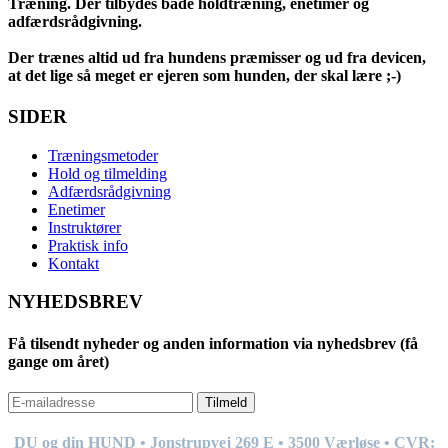
Træning. Der tilbydes både holdtræning, enetimer og
adfærdsrådgivning.
Der trænes altid ud fra hundens præmisser og ud fra devicen,
at det lige så meget er ejeren som hunden, der skal lære ;-)
SIDER
Træningsmetoder
Hold og tilmelding
Adfærdsrådgivning
Enetimer
Instruktører
Praktisk info
Kontakt
NYHEDSBREV
Få tilsendt nyheder og anden information via nyhedsbrev (få
gange om året)
Tilmeld
DU og din HUND • Jonstrupvej 269
E
• 3500 Værløse • CVR: