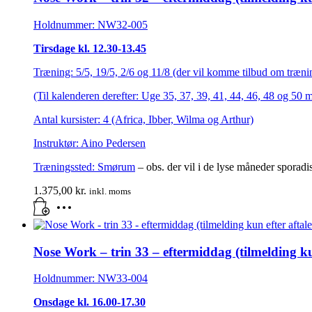
Holdnummer: NW32-005
Tirsdage kl. 12.30-13.45
Træning: 5/5, 19/5, 2/6 og 11/8 (der vil komme tilbud om trænin
(Til kalenderen derefter: Uge 35, 37, 39, 41, 44, 46, 48 og 50 
Antal kursister: 4 (Africa, Ibber, Wilma og Arthur)
Instruktør: Aino Pedersen
Træningssted:
Smørum
– obs. der vil i de lyse måneder sporadi
1.375,00
kr.
inkl. moms
Nose Work – trin 33 – eftermiddag (tilmelding kun
Holdnummer: NW33-004
Onsdage kl. 16.00-17.30