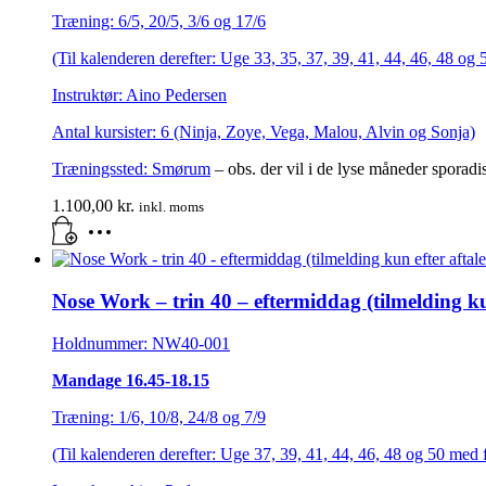
Træning: 6/5, 20/5, 3/6 og 17/6
(Til kalenderen derefter: Uge 33, 35, 37, 39, 41, 44, 46, 48 og
Instruktør: Aino Pedersen
Antal kursister: 6 (Ninja, Zoye, Vega, Malou, Alvin og Sonja)
Træningssted:
Smørum
– obs. der vil i de lyse måneder sporadi
1.100,00
kr.
inkl. moms
Nose Work – trin 40 – eftermiddag (tilmelding kun
Holdnummer: NW40-001
Mandage 16.45-18.15
Træning: 1/6, 10/8, 24/8 og 7/9
(Til kalenderen derefter: Uge 37, 39, 41, 44, 46, 48 og 50 med 