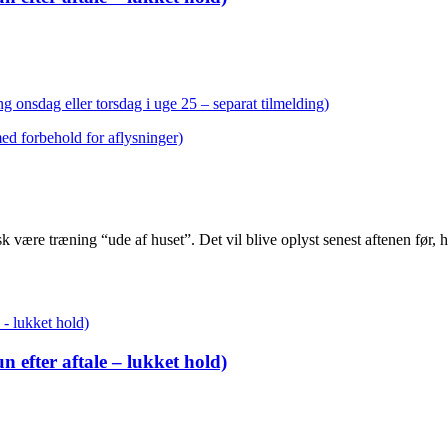
g onsdag eller torsdag i uge 25 – separat tilmelding)
med forbehold for aflysninger)
sk være træning “ude af huset”. Det vil blive oplyst senest aftenen før
 efter aftale – lukket hold)