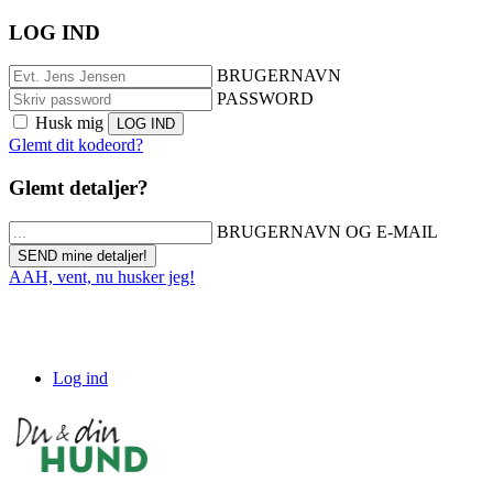
LOG IND
BRUGERNAVN
PASSWORD
Husk mig
Glemt dit kodeord?
Glemt detaljer?
BRUGERNAVN OG E-MAIL
AAH, vent, nu husker jeg!
Log ind