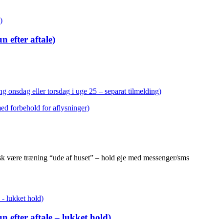
 efter aftale)
g onsdag eller torsdag i uge 25 – separat tilmelding)
med forbehold for aflysninger)
isk være træning “ude af huset” – hold øje med messenger/sms
 efter aftale – lukket hold)