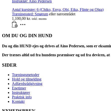
Instruktør: Aino Pedersen
Antal kursister: 6 (Chiko, Enya, Obi, Eika, Flinte og Olga)
Træningssted:
Smørum
eller nærområdet
1.100,00
kr.
inkl. moms
OM DU OG DIN HUND
Du og din HUND ejes og drives af Aino Pedersen, som er eksami
Der trænes altid ud fra hundens præmisser og ud fra devicen, at d
SIDER
Træningsmetoder
Hold og tilmelding
Adfærdsrådgivning
Enetimer
Instruktører
Praktisk info
Kontakt
NYHEDSBREV