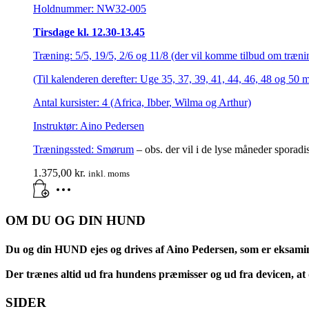
Holdnummer: NW32-005
Tirsdage kl. 12.30-13.45
Træning: 5/5, 19/5, 2/6 og 11/8 (der vil komme tilbud om trænin
(Til kalenderen derefter: Uge 35, 37, 39, 41, 44, 46, 48 og 50 
Antal kursister: 4 (Africa, Ibber, Wilma og Arthur)
Instruktør: Aino Pedersen
Træningssted:
Smørum
– obs. der vil i de lyse måneder sporadi
1.375,00
kr.
inkl. moms
OM DU OG DIN HUND
Du og din HUND ejes og drives af Aino Pedersen, som er eksami
Der trænes altid ud fra hundens præmisser og ud fra devicen, at d
SIDER