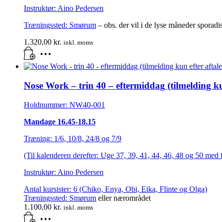
Instruktør: Aino Pedersen
Træningssted:
Smørum
– obs. der vil i de lyse måneder sporad
1.320,00
kr.
inkl. moms
Nose Work – trin 40 – eftermiddag (tilmelding kun
Holdnummer: NW40-001
Mandage 16.45-18.15
Træning: 1/6, 10/8, 24/8 og 7/9
(Til kalenderen derefter: Uge 37, 39, 41, 44, 46, 48 og 50 med 
Instruktør: Aino Pedersen
Antal kursister: 6 (Chiko, Enya, Obi, Eika, Flinte og Olga)
Træningssted:
Smørum
eller nærområdet
1.100,00
kr.
inkl. moms