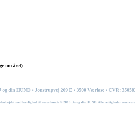
ge om året)
 og din HUND • Jonstrupvej 269
E
• 3500 Værløse • CVR: 35058
darbejdet med kærlighed til vores hunde © 201
8
Du og din HUND. Alle rettigheder reservere