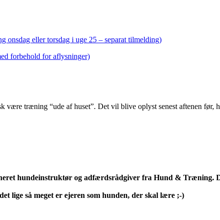
g onsdag eller torsdag i uge 25 – separat tilmelding)
med forbehold for aflysninger)
sk være træning “ude af huset”. Det vil blive oplyst senest aftenen før
neret hundeinstruktør og adfærdsrådgiver fra Hund & Træning. D
et lige så meget er ejeren som hunden, der skal lære ;-)