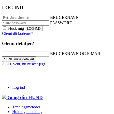
LOG IND
BRUGERNAVN
PASSWORD
Husk mig
Glemt dit kodeord?
Glemt detaljer?
BRUGERNAVN OG E-MAIL
AAH, vent, nu husker jeg!
Log ind
Træningsmetoder
Hold og tilmelding