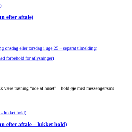
 efter aftale)
g onsdag eller torsdag i uge 25 – separat tilmelding)
med forbehold for aflysninger)
isk være træning “ude af huset” – hold øje med messenger/sms
 efter aftale – lukket hold)