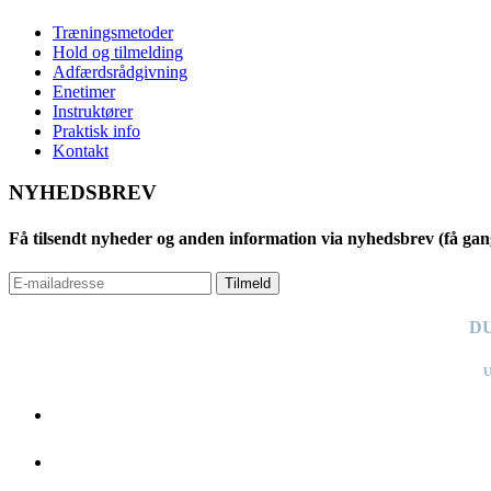
Træningsmetoder
Hold og tilmelding
Adfærdsrådgivning
Enetimer
Instruktører
Praktisk info
Kontakt
NYHEDSBREV
Få tilsendt nyheder og anden information via nyhedsbrev (få gan
Tilmeld
DU
U