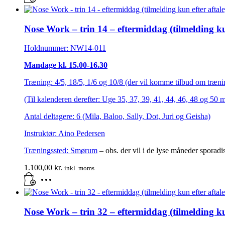
Nose Work – trin 14 – eftermiddag (tilmelding kun
Holdnummer: NW14-011
Mandage kl. 15.00-16.30
Træning: 4/5, 18/5, 1/6 og 10/8 (der vil komme tilbud om trænin
(Til kalenderen derefter: Uge 35, 37, 39, 41, 44, 46, 48 og 50 
Antal deltagere: 6 (Mila, Baloo, Sally, Dot, Juri og Geisha)
Instruktør: Aino Pedersen
Træningssted:
Smørum
– obs. der vil i de lyse måneder sporad
1.100,00
kr.
inkl. moms
Nose Work – trin 32 – eftermiddag (tilmelding kun