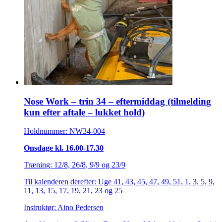
Nose Work – trin 34 – eftermiddag (tilmelding
kun efter aftale – lukket hold)
Holdnummer: NW34-004
Onsdage kl. 16.00-17.30
Træning: 12/8, 26/8, 9/9 og 23/9
Til kalenderen derefter: Uge 41, 43, 45, 47, 49, 51, 1, 3, 5, 9,
11, 13, 15, 17, 19, 21, 23 og 25
Instruktør: Aino Pedersen