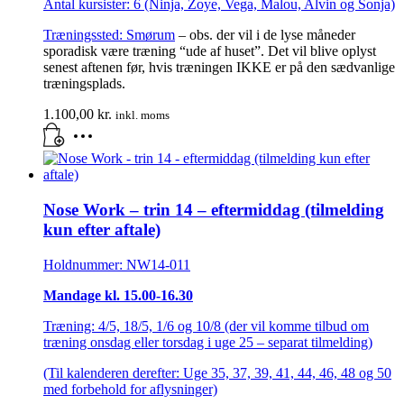
Antal kursister: 6 (Ninja, Zoye, Vega, Malou, Alvin og Sonja)
Træningssted:
Smørum
– obs. der vil i de lyse måneder
sporadisk være træning “ude af huset”. Det vil blive oplyst
senest aftenen før, hvis træningen IKKE er på den sædvanlige
træningsplads.
1.100,00
kr.
inkl. moms
Nose Work – trin 14 – eftermiddag (tilmelding
kun efter aftale)
Holdnummer: NW14-011
Mandage kl. 15.00-16.30
Træning: 4/5, 18/5, 1/6 og 10/8 (der vil komme tilbud om
træning onsdag eller torsdag i uge 25 – separat tilmelding)
(Til kalenderen derefter: Uge 35, 37, 39, 41, 44, 46, 48 og 50
med forbehold for aflysninger)