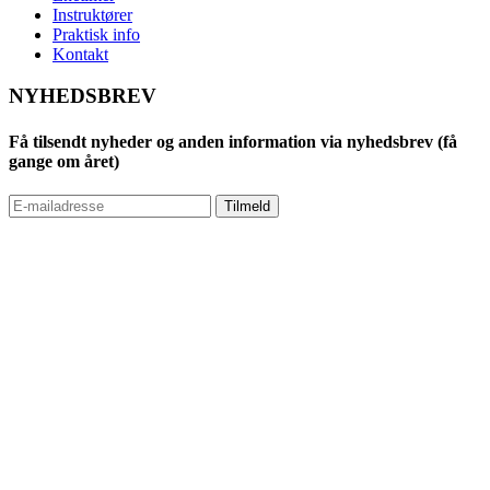
Instruktører
Praktisk info
Kontakt
NYHEDSBREV
Få tilsendt nyheder og anden information via nyhedsbrev (få
gange om året)
Tilmeld
DU og din HUND • Jonstrupvej 269
E
• 3500 Værløse • CVR:
35058265
Udarbejdet med kærlighed til vores hunde © 201
8
Du og din HUND. Alle rettigheder
reserveret.
TOP