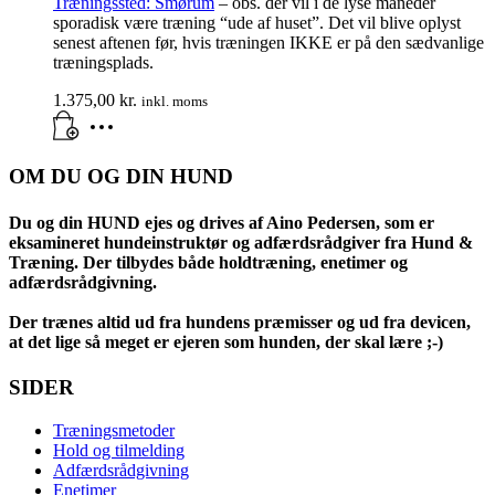
Træningssted:
Smørum
– obs. der vil i de lyse måneder
sporadisk være træning “ude af huset”. Det vil blive oplyst
senest aftenen før, hvis træningen IKKE er på den sædvanlige
træningsplads.
1.375,00
kr.
inkl. moms
OM DU OG DIN HUND
Du og din HUND ejes og drives af Aino Pedersen, som er
eksamineret hundeinstruktør og adfærdsrådgiver fra Hund &
Træning. Der tilbydes både holdtræning, enetimer og
adfærdsrådgivning.
Der trænes altid ud fra hundens præmisser og ud fra devicen,
at det lige så meget er ejeren som hunden, der skal lære ;-)
SIDER
Træningsmetoder
Hold og tilmelding
Adfærdsrådgivning
Enetimer