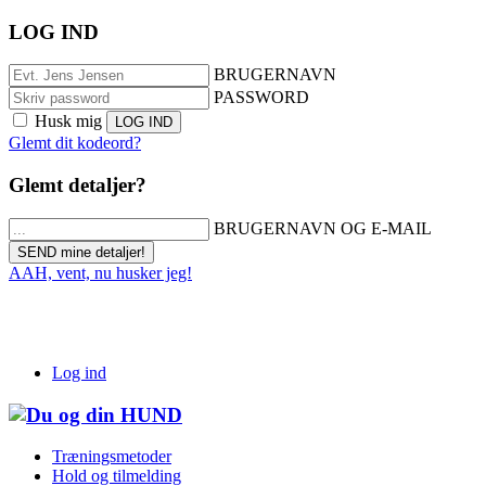
LOG IND
BRUGERNAVN
PASSWORD
Husk mig
Glemt dit kodeord?
Glemt detaljer?
BRUGERNAVN OG E-MAIL
AAH, vent, nu husker jeg!
Log ind
Træningsmetoder
Hold og tilmelding