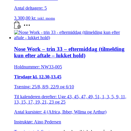
Antal deltagere: 5
3.300,00
kr.
inkl. moms
Nose Work – trin 33 – eftermiddag (tilmelding
kun efter aftale – lukket hold)
Holdnummer: NW33-005
Tirsdage kl. 12.30-13.45
Træning: 25/8, 8/9, 22/9 og 6/10
Til kalenderen derefter: Uge 43, 45, 47, 49, 51, 1, 3, 5, 9, 11,
13, 15, 17, 19, 21, 23 og 25
Antal kursister: 4 (Africa, Ibber, Wilma og Arthur)
Instruktør: Aino Pedersen