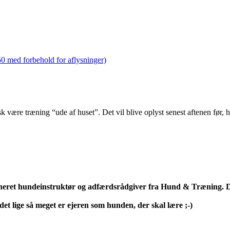
 50 med forbehold for aflysninger)
sk være træning “ude af huset”. Det vil blive oplyst senest aftenen før
neret hundeinstruktør og adfærdsrådgiver fra Hund & Træning. D
et lige så meget er ejeren som hunden, der skal lære ;-)