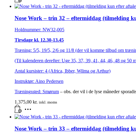
Nose Work – trin 32 – eftermiddag (tilmelding kun
Holdnummer: NW32-005
Tirsdage kl. 12.30-13.45
Træning: 5/5, 19/5, 2/6 og 11/8 (der vil komme tilbud om trænin
(Til kalenderen derefter: Uge 35, 37, 39, 41, 44, 46, 48 og 50 
Antal kursister: 4 (Africa, Ibber, Wilma og Arthur)
Instruktør: Aino Pedersen
Træningssted:
Smørum
– obs. der vil i de lyse måneder sporadi
1.375,00
kr.
inkl. moms
Nose Work – trin 33 – eftermiddag (tilmelding kun