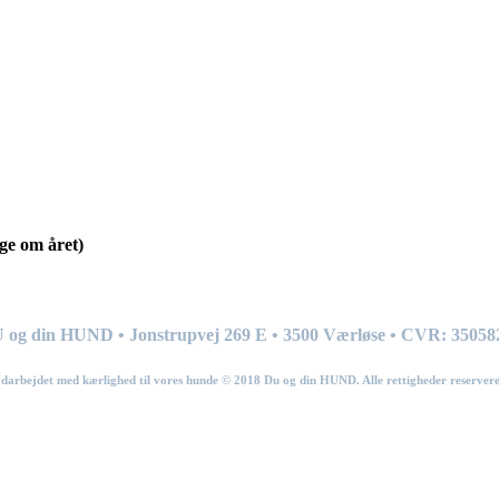
ge om året)
 og din HUND • Jonstrupvej 269
E
• 3500 Værløse • CVR: 35058
darbejdet med kærlighed til vores hunde © 201
8
Du og din HUND. Alle rettigheder reservere