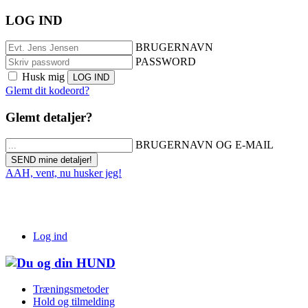
LOG IND
BRUGERNAVN
PASSWORD
Husk mig
Glemt dit kodeord?
Glemt detaljer?
BRUGERNAVN OG E-MAIL
AAH, vent, nu husker jeg!
Log ind
Træningsmetoder
Hold og tilmelding