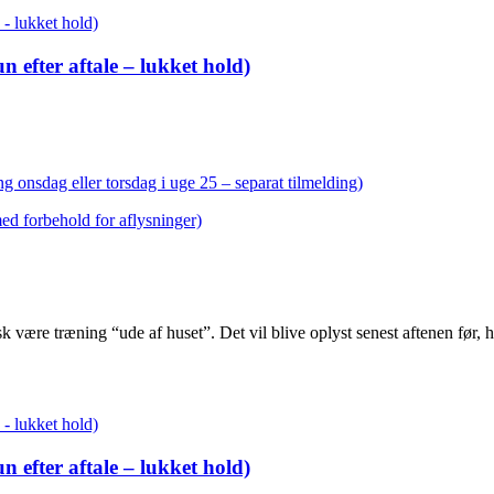
 efter aftale – lukket hold)
g onsdag eller torsdag i uge 25 – separat tilmelding)
med forbehold for aflysninger)
sk være træning “ude af huset”. Det vil blive oplyst senest aftenen før
 efter aftale – lukket hold)