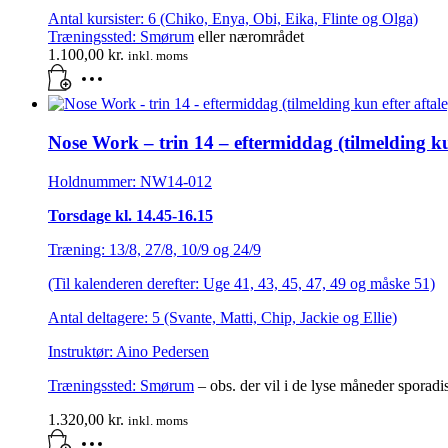
Antal kursister: 6 (Chiko, Enya, Obi, Eika, Flinte og Olga)
Træningssted:
Smørum
eller nærområdet
1.100,00
kr.
inkl. moms
Nose Work – trin 14 – eftermiddag (tilmelding kun
Holdnummer: NW14-012
Torsdage kl. 14.45-16.15
Træning: 13/8, 27/8, 10/9 og 24/9
(Til kalenderen derefter: Uge 41, 43, 45, 47, 49 og måske 51)
Antal deltagere: 5 (Svante, Matti, Chip, Jackie og Ellie)
Instruktør: Aino Pedersen
Træningssted:
Smørum
– obs. der vil i de lyse måneder sporad
1.320,00
kr.
inkl. moms