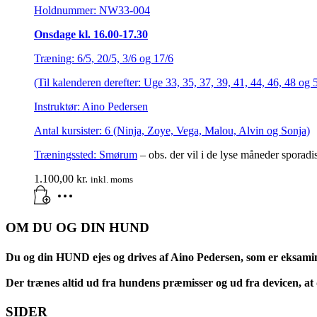
Holdnummer: NW33-004
Onsdage kl. 16.00-17.30
Træning: 6/5, 20/5, 3/6 og 17/6
(Til kalenderen derefter: Uge 33, 35, 37, 39, 41, 44, 46, 48 og
Instruktør: Aino Pedersen
Antal kursister: 6 (Ninja, Zoye, Vega, Malou, Alvin og Sonja)
Træningssted:
Smørum
– obs. der vil i de lyse måneder sporadi
1.100,00
kr.
inkl. moms
OM DU OG DIN HUND
Du og din HUND ejes og drives af Aino Pedersen, som er eksami
Der trænes altid ud fra hundens præmisser og ud fra devicen, at d
SIDER