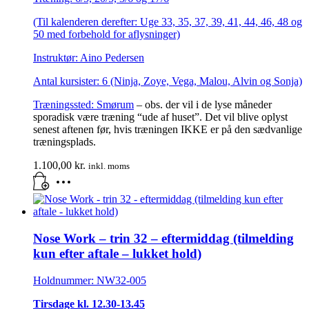
(Til kalenderen derefter: Uge 33, 35, 37, 39, 41, 44, 46, 48 og
50 med forbehold for aflysninger)
Instruktør: Aino Pedersen
Antal kursister: 6 (Ninja, Zoye, Vega, Malou, Alvin og Sonja)
Træningssted:
Smørum
– obs. der vil i de lyse måneder
sporadisk være træning “ude af huset”. Det vil blive oplyst
senest aftenen før, hvis træningen IKKE er på den sædvanlige
træningsplads.
1.100,00
kr.
inkl. moms
Nose Work – trin 32 – eftermiddag (tilmelding
kun efter aftale – lukket hold)
Holdnummer: NW32-005
Tirsdage kl. 12.30-13.45