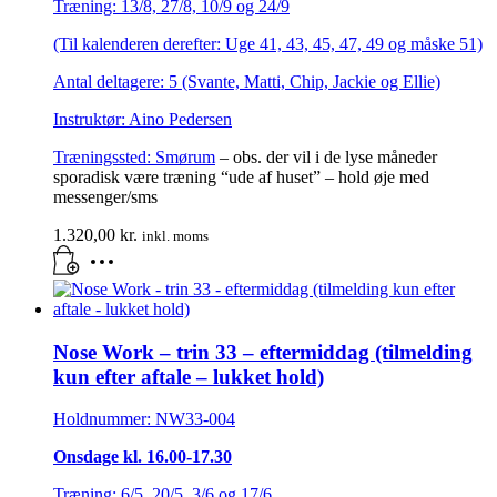
Træning: 13/8, 27/8, 10/9 og 24/9
(Til kalenderen derefter: Uge 41, 43, 45, 47, 49 og måske 51)
Antal deltagere: 5 (Svante, Matti, Chip, Jackie og Ellie)
Instruktør: Aino Pedersen
Træningssted:
Smørum
– obs. der vil i de lyse måneder
sporadisk være træning “ude af huset” – hold øje med
messenger/sms
1.320,00
kr.
inkl. moms
Nose Work – trin 33 – eftermiddag (tilmelding
kun efter aftale – lukket hold)
Holdnummer: NW33-004
Onsdage kl. 16.00-17.30
Træning: 6/5, 20/5, 3/6 og 17/6