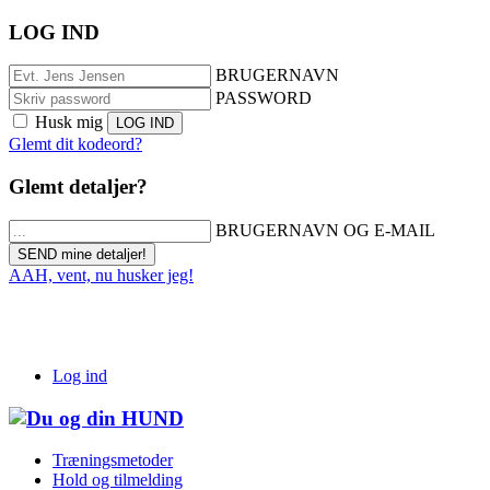
LOG IND
BRUGERNAVN
PASSWORD
Husk mig
Glemt dit kodeord?
Glemt detaljer?
BRUGERNAVN OG E-MAIL
AAH, vent, nu husker jeg!
Log ind
Træningsmetoder
Hold og tilmelding