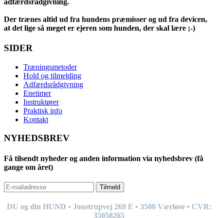
adfærdsrådgivning.
Der trænes altid ud fra hundens præmisser og ud fra devicen,
at det lige så meget er ejeren som hunden, der skal lære ;-)
SIDER
Træningsmetoder
Hold og tilmelding
Adfærdsrådgivning
Enetimer
Instruktører
Praktisk info
Kontakt
NYHEDSBREV
Få tilsendt nyheder og anden information via nyhedsbrev (få
gange om året)
Tilmeld
DU og din HUND • Jonstrupvej 269
E
• 3500 Værløse • CVR:
35058265