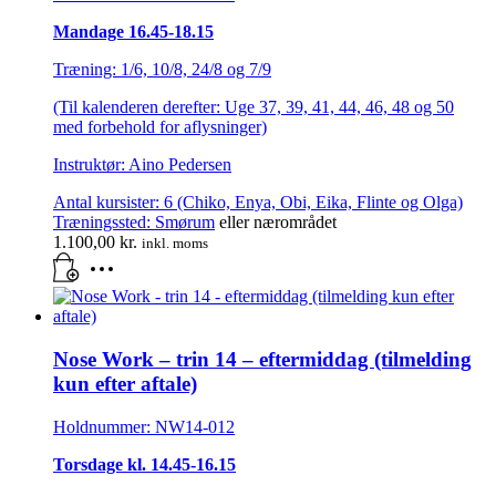
Mandage 16.45-18.15
Træning: 1/6, 10/8, 24/8 og 7/9
(Til kalenderen derefter: Uge 37, 39, 41, 44, 46, 48 og 50
med forbehold for aflysninger)
Instruktør: Aino Pedersen
Antal kursister: 6 (Chiko, Enya, Obi, Eika, Flinte og Olga)
Træningssted:
Smørum
eller nærområdet
1.100,00
kr.
inkl. moms
Nose Work – trin 14 – eftermiddag (tilmelding
kun efter aftale)
Holdnummer: NW14-012
Torsdage kl. 14.45-16.15