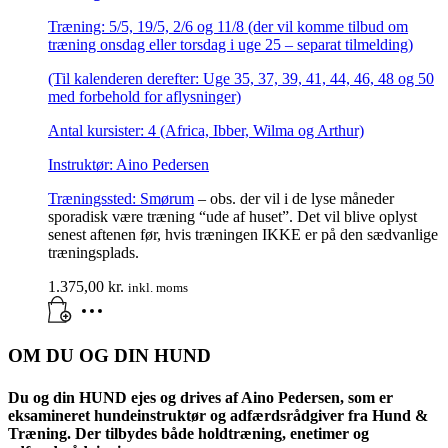
Træning: 5/5, 19/5, 2/6 og 11/8 (der vil komme tilbud om
træning onsdag eller torsdag i uge 25 – separat tilmelding)
(Til kalenderen derefter: Uge 35, 37, 39, 41, 44, 46, 48 og 50
med forbehold for aflysninger)
Antal kursister: 4 (Africa, Ibber, Wilma og Arthur)
Instruktør: Aino Pedersen
Træningssted:
Smørum
– obs. der vil i de lyse måneder
sporadisk være træning “ude af huset”. Det vil blive oplyst
senest aftenen før, hvis træningen IKKE er på den sædvanlige
træningsplads.
1.375,00
kr.
inkl. moms
OM DU OG DIN HUND
Du og din HUND ejes og drives af Aino Pedersen, som er
eksamineret hundeinstruktør og adfærdsrådgiver fra Hund &
Træning. Der tilbydes både holdtræning, enetimer og