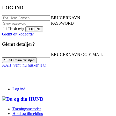
LOG IND
BRUGERNAVN
PASSWORD
Husk mig
Glemt dit kodeord?
Glemt detaljer?
BRUGERNAVN OG E-MAIL
AAH, vent, nu husker jeg!
Log ind
Træningsmetoder
Hold og tilmelding