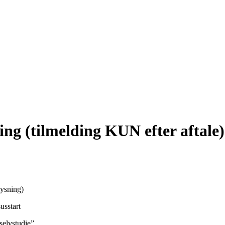
ing (tilmelding KUN efter aftale)
lysning)
usstart
selvstudie”.