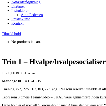
Adfærdsrådgivning
Enetimer
Instruktører
Aino Pedersen
Praktisk info
Kontakt
Tilmeld hold
No products in cart.
Trin 1 – Hvalpe/hvalpesocialiser
1.500,00
kr.
inkl. moms
Mandage kl. 14.15-15.15
Træning: 8/2, 22/2, 1/3, 8/3, 22/3 (og 12/4 som reserve i tilfælde af af
Teori som 3 timers Teams-video – SKAL være gennemført inden kurs
Dette hold er et specielt “Corona-hold” med 4 kursister og teori som “