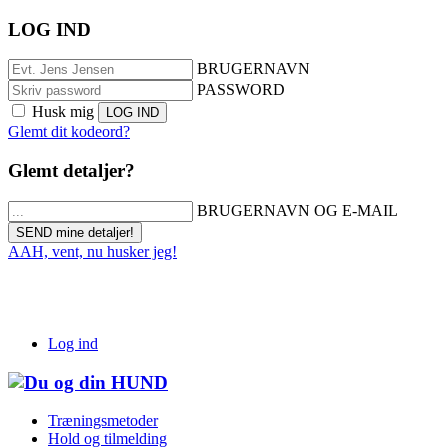
LOG IND
BRUGERNAVN
PASSWORD
Husk mig
Glemt dit kodeord?
Glemt detaljer?
BRUGERNAVN OG E-MAIL
AAH, vent, nu husker jeg!
Log ind
Træningsmetoder
Hold og tilmelding