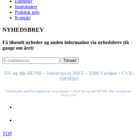
Enetimer
Instruktører
Praktisk info
Kontakt
NYHEDSBREV
Få tilsendt nyheder og anden information via nyhedsbrev (få
gange om året)
Tilmeld
DU og din HUND • Jonstrupvej 269
E
• 3500 Værløse • CVR:
35058265
Udarbejdet med kærlighed til vores hunde © 201
8
Du og din HUND. Alle rettigheder
reserveret.
TOP