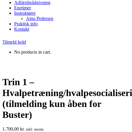
Adfærdsrådgivning
Enetimer
Instruktører
Aino Pedersen
Praktisk info
Kontakt
Tilmeld hold
No products in cart.
Trin 1 –
Hvalpetræning/hvalpesocialiser
(tilmelding kun åben for
Buster)
1.700,00
kr.
inkl. moms