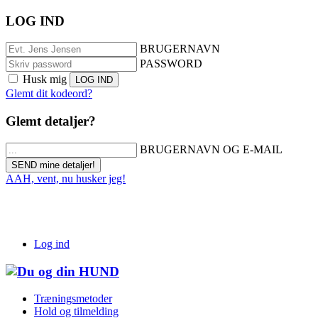
LOG IND
BRUGERNAVN
PASSWORD
Husk mig
Glemt dit kodeord?
Glemt detaljer?
BRUGERNAVN OG E-MAIL
AAH, vent, nu husker jeg!
Log ind
Træningsmetoder
Hold og tilmelding