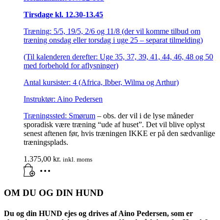
Tirsdage kl. 12.30-13.45
Træning: 5/5, 19/5, 2/6 og 11/8 (der vil komme tilbud om
træning onsdag eller torsdag i uge 25 – separat tilmelding)
(Til kalenderen derefter: Uge 35, 37, 39, 41, 44, 46, 48 og 50
med forbehold for aflysninger)
Antal kursister: 4 (Africa, Ibber, Wilma og Arthur)
Instruktør: Aino Pedersen
Træningssted:
Smørum
– obs. der vil i de lyse måneder
sporadisk være træning “ude af huset”. Det vil blive oplyst
senest aftenen før, hvis træningen IKKE er på den sædvanlige
træningsplads.
1.375,00
kr.
inkl. moms
OM DU OG DIN HUND
Du og din HUND ejes og drives af Aino Pedersen, som er