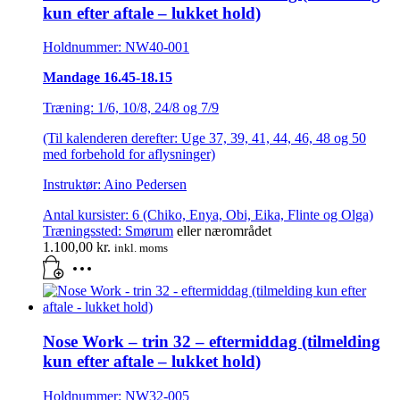
kun efter aftale – lukket hold)
Holdnummer: NW40-001
Mandage 16.45-18.15
Træning: 1/6, 10/8, 24/8 og 7/9
(Til kalenderen derefter: Uge 37, 39, 41, 44, 46, 48 og 50
med forbehold for aflysninger)
Instruktør: Aino Pedersen
Antal kursister: 6 (Chiko, Enya, Obi, Eika, Flinte og Olga)
Træningssted:
Smørum
eller nærområdet
1.100,00
kr.
inkl. moms
Nose Work – trin 32 – eftermiddag (tilmelding
kun efter aftale – lukket hold)
Holdnummer: NW32-005