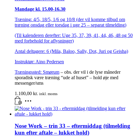
Mandage kl. 15.00-16.30
Træning: 4/5, 18/5, 1/6 og 10/8 (der vil komme tilbud om
træning onsdag eller torsdag i uge 25 – separat tilmelding)
(Til kalenderen derefter: Uge 35, 37, 39, 41, 44, 46, 48 og 50
med forbehold for aflysninger)
Antal deltagere: 6 (Mila, Baloo, Sally, Dot, Juri og Geisha)
Instruktør: Aino Pedersen
Træningssted:
Smørum
– obs. der vil i de lyse måneder
sporadisk være træning “ude af huset” – hold øje med
messenger/sms
1.100,00
kr.
inkl. moms
Nose Work – trin 33 – eftermiddag (tilmelding
kun efter aftale – lukket hold)