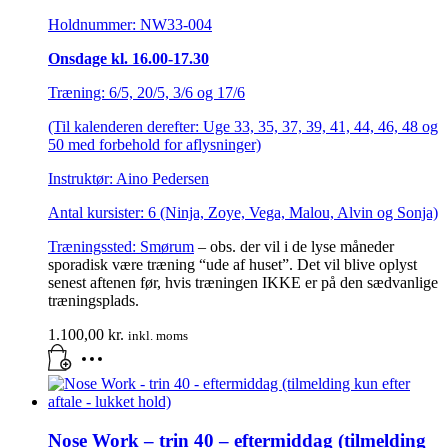
Holdnummer: NW33-004
Onsdage kl. 16.00-17.30
Træning: 6/5, 20/5, 3/6 og 17/6
(Til kalenderen derefter: Uge 33, 35, 37, 39, 41, 44, 46, 48 og
50 med forbehold for aflysninger)
Instruktør: Aino Pedersen
Antal kursister: 6 (Ninja, Zoye, Vega, Malou, Alvin og Sonja)
Træningssted:
Smørum
– obs. der vil i de lyse måneder
sporadisk være træning “ude af huset”. Det vil blive oplyst
senest aftenen før, hvis træningen IKKE er på den sædvanlige
træningsplads.
1.100,00
kr.
inkl. moms
Nose Work – trin 40 – eftermiddag (tilmelding