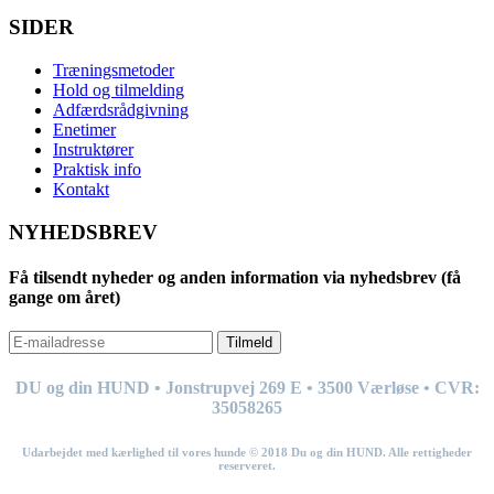
SIDER
Træningsmetoder
Hold og tilmelding
Adfærdsrådgivning
Enetimer
Instruktører
Praktisk info
Kontakt
NYHEDSBREV
Få tilsendt nyheder og anden information via nyhedsbrev (få
gange om året)
Tilmeld
DU og din HUND • Jonstrupvej 269
E
• 3500 Værløse • CVR:
35058265
Udarbejdet med kærlighed til vores hunde © 201
8
Du og din HUND. Alle rettigheder
reserveret.