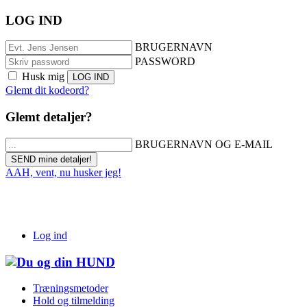
LOG IND
BRUGERNAVN
PASSWORD
Husk mig
Glemt dit kodeord?
Glemt detaljer?
BRUGERNAVN OG E-MAIL
AAH, vent, nu husker jeg!
Log ind
Træningsmetoder
Hold og tilmelding