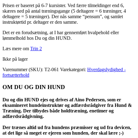
Prisen er baseret på 6-7 kursister. Ved færre tilmeldinger end 6,
skæres ned på antal træningsgange (5 deltagere = 6 træninger, 4
deltagere = 5 træninger). Der nås samme “pensum”, og samlet
instruktørtid pr. deltager er den samme.
Det er en forudsætning, at I har gennemført hvalpehold eller
lømmelhold hos Du og din HUND.
Læs mere om
Trin 2
Ikke på lager
Varenummer (SKU):
T2-061
Varekategori:
Hverdagslydighed -
fortsætterhold
OM DU OG DIN HUND
Du og din HUND ejes og drives af Aino Pedersen, som er
eksamineret hundeinstruktør og adfærdsrådgiver fra Hund &
Træning. Der tilbydes både holdtræning, enetimer og
adfærdsrådgivning.
Der trænes altid ud fra hundens præmisser og ud fra devicen,
at det lige så meget er ejeren som hunden, der skal lære ;-)