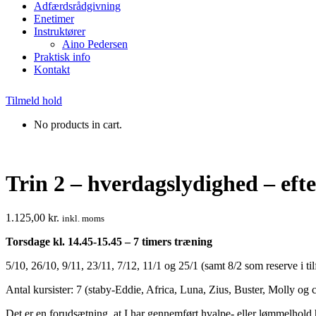
Adfærdsrådgivning
Enetimer
Instruktører
Aino Pedersen
Praktisk info
Kontakt
Tilmeld hold
No products in cart.
Trin 2 – hverdagslydighed – efte
1.125,00
kr.
inkl. moms
Torsdage kl. 14.45-15.45 – 7 timers træning
5/10, 26/10, 9/11, 23/11, 7/12, 11/1 og 25/1 (samt 8/2 som reserve i til
Antal kursister: 7 (staby-Eddie, Africa, Luna, Zius, Buster, Molly og
Det er en forudsætning, at I har gennemført hvalpe- eller lømmelho