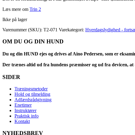
Læs mere om
Trin 2
Ikke på lager
Varenummer (SKU):
T2-071
Varekategori:
Hverdagslydighed - fortsæ
OM DU OG DIN HUND
Du og din HUND ejes og drives af Aino Pedersen, som er eksami
Der trænes altid ud fra hundens præmisser og ud fra devicen, at d
SIDER
Træningsmetoder
Hold og tilmelding
Adfærdsrådgivning
Enetimer
Instruktører
Praktisk info
Kontakt
NYHEDSBREV