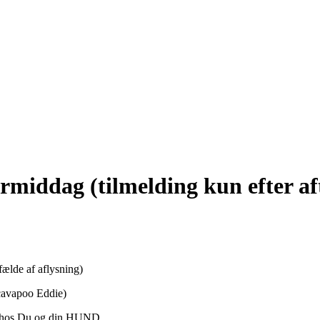
rmiddag (tilmelding kun efter af
fælde af aflysning)
 cavapoo Eddie)
ld hos Du og din HUND.