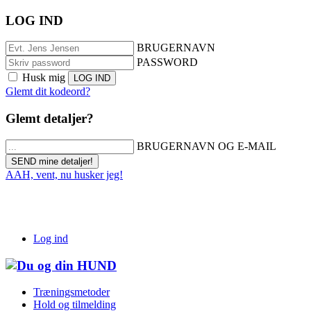
LOG IND
BRUGERNAVN
PASSWORD
Husk mig
Glemt dit kodeord?
Glemt detaljer?
BRUGERNAVN OG E-MAIL
AAH, vent, nu husker jeg!
Log ind
Træningsmetoder
Hold og tilmelding