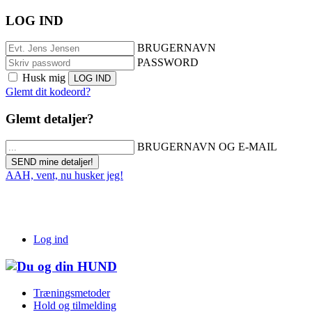
LOG IND
BRUGERNAVN
PASSWORD
Husk mig
Glemt dit kodeord?
Glemt detaljer?
BRUGERNAVN OG E-MAIL
AAH, vent, nu husker jeg!
Log ind
Træningsmetoder
Hold og tilmelding