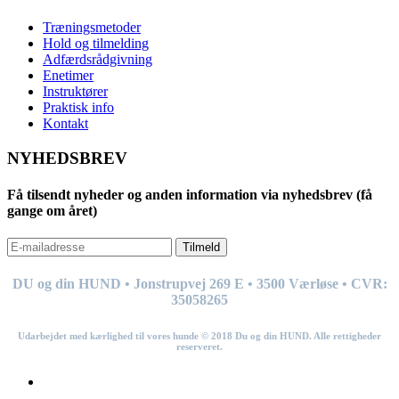
Træningsmetoder
Hold og tilmelding
Adfærdsrådgivning
Enetimer
Instruktører
Praktisk info
Kontakt
NYHEDSBREV
Få tilsendt nyheder og anden information via nyhedsbrev (få
gange om året)
Tilmeld
DU og din HUND • Jonstrupvej 269
E
• 3500 Værløse • CVR:
35058265
Udarbejdet med kærlighed til vores hunde © 201
8
Du og din HUND. Alle rettigheder
reserveret.