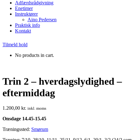
Adfærdsrådgivning
Enetimer
Instruktører
Aino Pedersen
Praktisk info
Kontakt
Tilmeld hold
No products in cart.
Trin 2 – hverdagslydighed –
eftermiddag
1.200,00
kr.
inkl. moms
Onsdage 14.45-15.45
Træningssted:
Smørum
Træning: 7/10, 28/10, 11/11, 25/11, 9/12, 6/1, 20/1, 3/2 (24/2 som