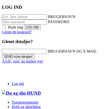
LOG IND
BRUGERNAVN
PASSWORD
Husk mig
Glemt dit kodeord?
Glemt detaljer?
BRUGERNAVN OG E-MAIL
AAH, vent, nu husker jeg!
Log ind
Træningsmetoder
Hold og tilmelding