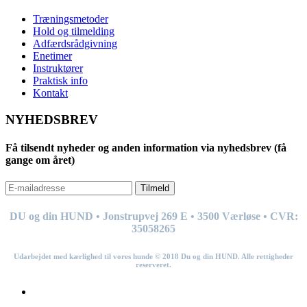
Træningsmetoder
Hold og tilmelding
Adfærdsrådgivning
Enetimer
Instruktører
Praktisk info
Kontakt
NYHEDSBREV
Få tilsendt nyheder og anden information via nyhedsbrev (få
gange om året)
Tilmeld
DU og din HUND • Jonstrupvej 269
E
• 3500 Værløse • CVR:
35058265
Udarbejdet med kærlighed til vores hunde © 201
8
Du og din HUND. Alle rettigheder
reserveret.