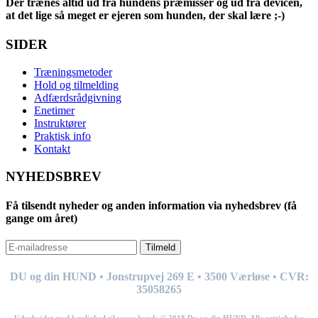
Der trænes altid ud fra hundens præmisser og ud fra devicen,
at det lige så meget er ejeren som hunden, der skal lære ;-)
SIDER
Træningsmetoder
Hold og tilmelding
Adfærdsrådgivning
Enetimer
Instruktører
Praktisk info
Kontakt
NYHEDSBREV
Få tilsendt nyheder og anden information via nyhedsbrev (få
gange om året)
Tilmeld
DU og din HUND • Jonstrupvej 269
E
• 3500 Værløse • CVR:
35058265
Udarbejdet med kærlighed til vores hunde © 201
8
Du og din HUND. Alle rettigheder