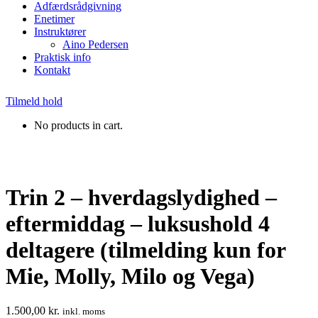
Adfærdsrådgivning
Enetimer
Instruktører
Aino Pedersen
Praktisk info
Kontakt
Tilmeld hold
No products in cart.
Trin 2 – hverdagslydighed –
eftermiddag – luksushold 4
deltagere (tilmelding kun for
Mie, Molly, Milo og Vega)
1.500,00
kr.
inkl. moms