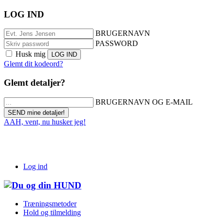
LOG IND
BRUGERNAVN
PASSWORD
Husk mig
Glemt dit kodeord?
Glemt detaljer?
BRUGERNAVN OG E-MAIL
AAH, vent, nu husker jeg!
Log ind
Træningsmetoder
Hold og tilmelding