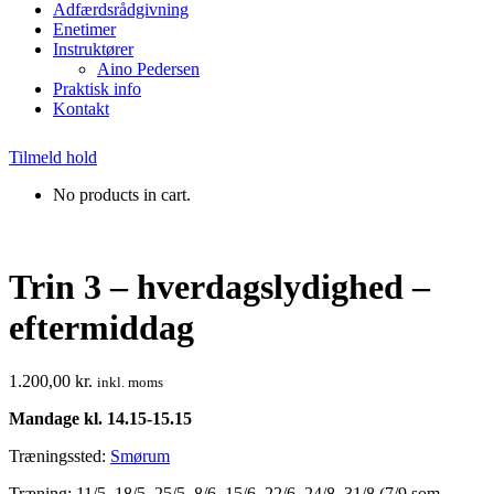
Adfærdsrådgivning
Enetimer
Instruktører
Aino Pedersen
Praktisk info
Kontakt
Tilmeld hold
No products in cart.
Trin 3 – hverdagslydighed –
eftermiddag
1.200,00
kr.
inkl. moms
Mandage kl. 14.15-15.15
Træningssted:
Smørum
Træning: 11/5, 18/5, 25/5, 8/6, 15/6, 22/6, 24/8, 31/8 (7/9 som