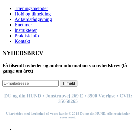
Træningsmetoder
Hold og tilmelding
Adfærdsrådgivning
Enetimer
Instruktører
Praktisk info
Kontakt
NYHEDSBREV
Få tilsendt nyheder og anden information via nyhedsbrev (få
gange om året)
Tilmeld
DU og din HUND • Jonstrupvej 269
E
• 3500 Værløse • CVR:
35058265
Udarbejdet med kærlighed til vores hunde © 201
8
Du og din HUND. Alle rettigheder
reserveret.