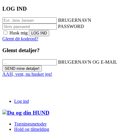
LOG IND
BRUGERNAVN
PASSWORD
Husk mig
Glemt dit kodeord?
Glemt detaljer?
BRUGERNAVN OG E-MAIL
AAH, vent, nu husker jeg!
Log ind
Træningsmetoder
Hold og tilmelding