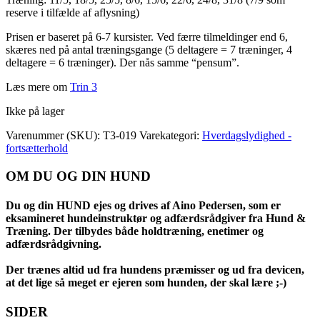
reserve i tilfælde af aflysning)
Prisen er baseret på 6-7 kursister. Ved færre tilmeldinger end 6,
skæres ned på antal træningsgange (5 deltagere = 7 træninger, 4
deltagere = 6 træninger). Der nås samme “pensum”.
Læs mere om
Trin 3
Ikke på lager
Varenummer (SKU):
T3-019
Varekategori:
Hverdagslydighed -
fortsætterhold
OM DU OG DIN HUND
Du og din HUND ejes og drives af Aino Pedersen, som er
eksamineret hundeinstruktør og adfærdsrådgiver fra Hund &
Træning. Der tilbydes både holdtræning, enetimer og
adfærdsrådgivning.
Der trænes altid ud fra hundens præmisser og ud fra devicen,
at det lige så meget er ejeren som hunden, der skal lære ;-)
SIDER