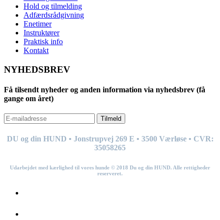
Hold og tilmelding
Adfærdsrådgivning
Enetimer
Instruktører
Praktisk info
Kontakt
NYHEDSBREV
Få tilsendt nyheder og anden information via nyhedsbrev (få
gange om året)
Tilmeld
DU og din HUND • Jonstrupvej 269
E
• 3500 Værløse • CVR:
35058265
Udarbejdet med kærlighed til vores hunde © 201
8
Du og din HUND. Alle rettigheder
reserveret.