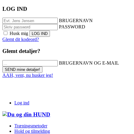
LOG IND
BRUGERNAVN
PASSWORD
Husk mig
Glemt dit kodeord?
Glemt detaljer?
BRUGERNAVN OG E-MAIL
AAH, vent, nu husker jeg!
Log ind
Træningsmetoder
Hold og tilmelding