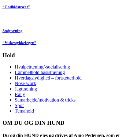
“Godbidstræet”
Støjtræning
“Viskestykkelegen”
Hold
Hvalpetræning/-socialisering
Lømmelhold basistræning
Hverdagslydighed – fortsætterhold
Nose work
Jagttræning
Rally
Samarbejde/motivation & tricks
Spor
Temahold
OM DU OG DIN HUND
Du og din HUND ejes og drives af Aino Pedersen, som er