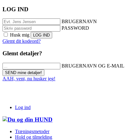
LOG IND
BRUGERNAVN
PASSWORD
Husk mig
Glemt dit kodeord?
Glemt detaljer?
BRUGERNAVN OG E-MAIL
AAH, vent, nu husker jeg!
Log ind
Træningsmetoder
Hold og tilmelding