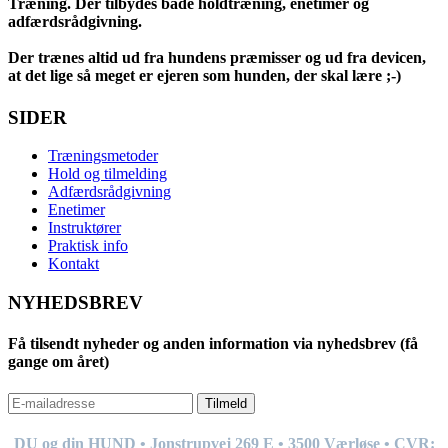
Træning. Der tilbydes både holdtræning, enetimer og
adfærdsrådgivning.
Der trænes altid ud fra hundens præmisser og ud fra devicen,
at det lige så meget er ejeren som hunden, der skal lære ;-)
SIDER
Træningsmetoder
Hold og tilmelding
Adfærdsrådgivning
Enetimer
Instruktører
Praktisk info
Kontakt
NYHEDSBREV
Få tilsendt nyheder og anden information via nyhedsbrev (få
gange om året)
Tilmeld
DU og din HUND • Jonstrupvej 269
E
• 3500 Værløse • CVR: