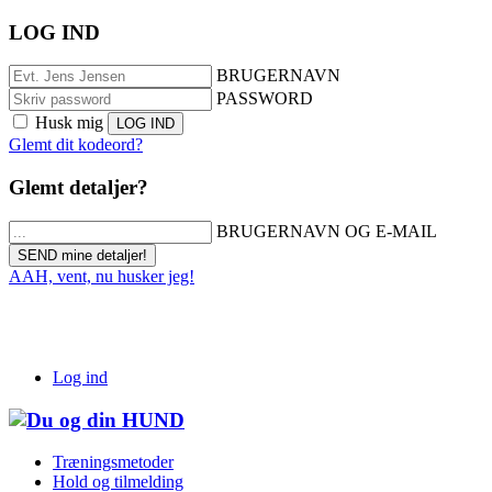
LOG IND
BRUGERNAVN
PASSWORD
Husk mig
Glemt dit kodeord?
Glemt detaljer?
BRUGERNAVN OG E-MAIL
AAH, vent, nu husker jeg!
Log ind
Træningsmetoder
Hold og tilmelding