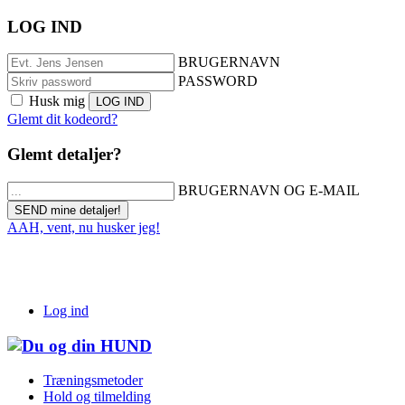
LOG IND
BRUGERNAVN
PASSWORD
Husk mig
Glemt dit kodeord?
Glemt detaljer?
BRUGERNAVN OG E-MAIL
AAH, vent, nu husker jeg!
Log ind
Træningsmetoder
Hold og tilmelding