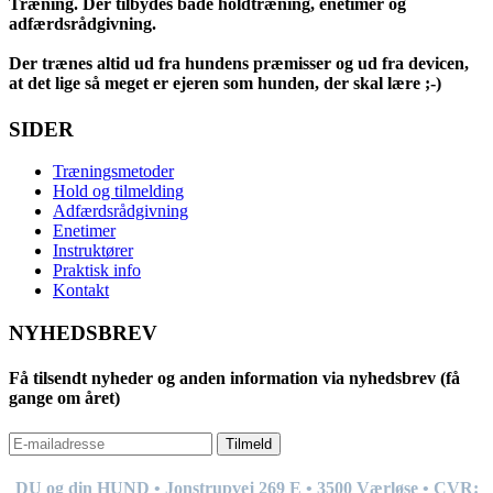
Træning. Der tilbydes både holdtræning, enetimer og
adfærdsrådgivning.
Der trænes altid ud fra hundens præmisser og ud fra devicen,
at det lige så meget er ejeren som hunden, der skal lære ;-)
SIDER
Træningsmetoder
Hold og tilmelding
Adfærdsrådgivning
Enetimer
Instruktører
Praktisk info
Kontakt
NYHEDSBREV
Få tilsendt nyheder og anden information via nyhedsbrev (få
gange om året)
Tilmeld
DU og din HUND • Jonstrupvej 269
E
• 3500 Værløse • CVR: