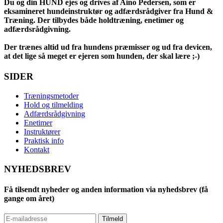
Du og din HUND ejes og drives af Aino Pedersen, som er
eksamineret hundeinstruktør og adfærdsrådgiver fra Hund &
Træning. Der tilbydes både holdtræning, enetimer og
adfærdsrådgivning.
Der trænes altid ud fra hundens præmisser og ud fra devicen,
at det lige så meget er ejeren som hunden, der skal lære ;-)
SIDER
Træningsmetoder
Hold og tilmelding
Adfærdsrådgivning
Enetimer
Instruktører
Praktisk info
Kontakt
NYHEDSBREV
Få tilsendt nyheder og anden information via nyhedsbrev (få
gange om året)
Tilmeld