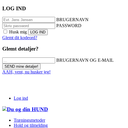
LOG IND
BRUGERNAVN
PASSWORD
Husk mig
Glemt dit kodeord?
Glemt detaljer?
BRUGERNAVN OG E-MAIL
AAH, vent, nu husker jeg!
Log ind
Træningsmetoder
Hold og tilmelding